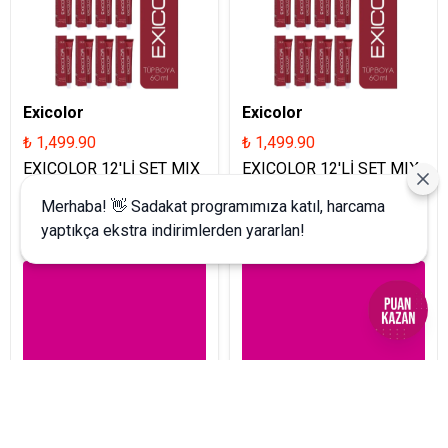
Exicolor
Exicolor
₺ 1,499.90
₺ 1,499.90
EXICOLOR 12'Lİ SET MIX
EXICOLOR 12'Lİ SET MIX
0.11 YOĞUN MAVİ Kalıcı
0.13 YOĞUN YEŞİL Kalıcı
Merhaba! 👋 Sadakat programımıza katıl, harcama
Krem Saç Boyası (60ml x
Krem Saç Boyası (60ml x
yaptıkça ekstra indirimlerden yararlan!
12 adet)
12 adet)
İptal
Sepete Ekle
Sepete Ekle