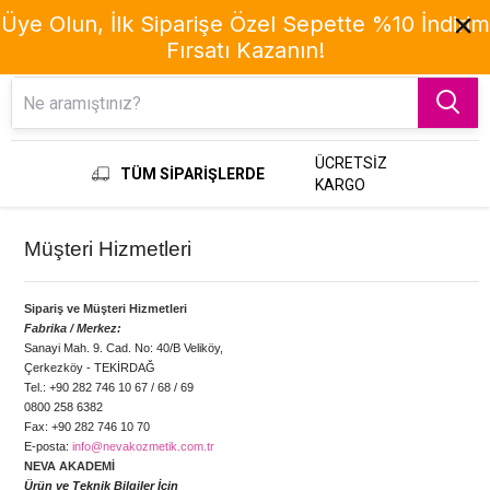
Üye Olun, İlk Siparişe Özel Sepette %10 İndirim
Fırsatı Kazanın!
Menu
ÜCRETSİZ
TÜM SİPARİŞLERDE
KARGO
Müşteri Hizmetleri
Sipariş ve Müşteri Hizmetleri
Fabrika / Merkez:
Sanayi Mah. 9. Cad. No: 40/B Veliköy,
Çerkezköy - TEKİRDAĞ
Tel.: +90 282 746 10 67 / 68 / 69
0800 258 6382
Fax: +90 282 746 10 70
E-posta:
info@nevakozmetik.com.tr
NEVA AKADEMİ
Ürün ve Teknik Bilgiler İçin