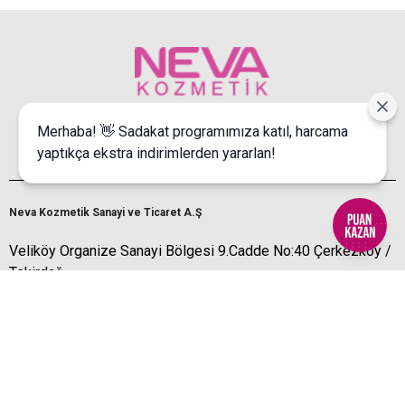
Siyah
Bizi takip edin
Merhaba! 👋 Sadakat programımıza katıl, harcama
yaptıkça ekstra indirimlerden yararlan!
Neva Kozmetik Sanayi ve Ticaret A.Ş
Veliköy Organize Sanayi Bölgesi 9.Cadde No:40 Çerkezköy /
Tekirdağ
İptal
☎️ (0 282) 746 10 67
info@nevakozmetik.com.tr
📩
Kurumsal