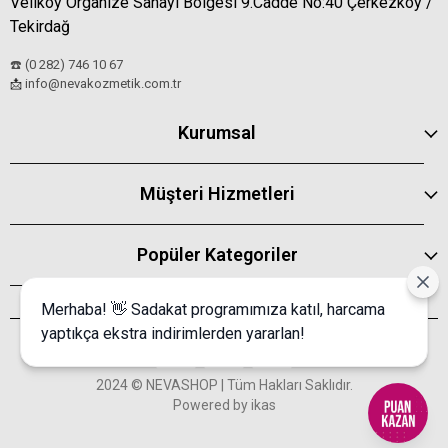
Veliköy Organize Sanayi Bölgesi 9.Cadde No:40 Çerkezköy /
Tekirdağ
☎️ (0 282) 746 10 67
info@nevakozmetik.com.tr
📩
Kurumsal
Müşteri Hizmetleri
Popüler Kategoriler
Merhaba! 👋 Sadakat programımıza katıl, harcama
yaptıkça ekstra indirimlerden yararlan!
2024 © NEVASHOP | Tüm Hakları Saklıdır.
Powered by
ikas