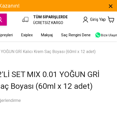
 Kazanın!
TÜM SİPARİŞLERDE
Giriş Yap
ÜCRETSİZ KARGO
preyleri
Exiplex
Makyaj
Saç Rengini Dene
Bize Ulaşı
YOĞUN GRİ Kalıcı Krem Saç Boyası (60ml x 12 adet)
'Lİ SET MIX 0.01 YOĞUN GRİ
Saç Boyası (60ml x 12 adet)
ğerlendirme