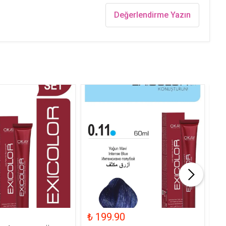
Değerlendirme Yazın
₺ 199.90
₺ 