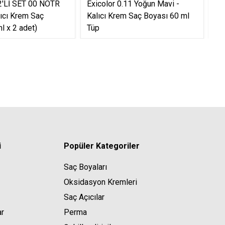
'Lİ SET 00 NÖTR
Exicolor 0.11 Yoğun Mavi -
EX
lıcı Krem Saç
Kalıcı Krem Saç Boyası 60 ml
YO
l x 2 adet)
Tüp
Bo
i
Popüler Kategoriler
Saç Boyaları
Oksidasyon Kremleri
Saç Açıcılar
ar
Perma