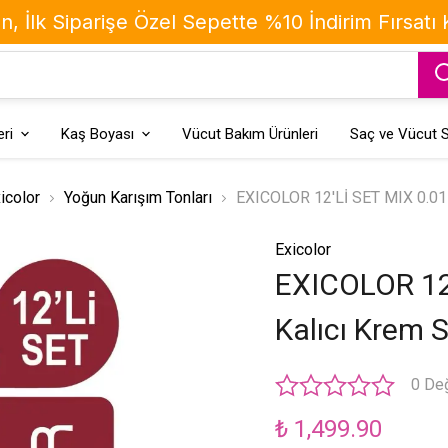
, İlk Siparişe Özel Sepette %10 İndirim Fırsatı
ri
Kaş Boyası
Vücut Bakım Ürünleri
Saç ve Vücut S
icolor
Yoğun Karışım Tonları
EXICOLOR 12'Lİ SET MIX 0.01 
Exicolor
EXICOLOR 12
Kalıcı Krem 
0 De
₺ 1,499.90