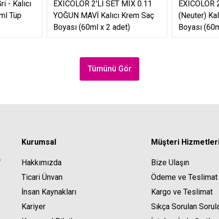
i - Kalıcı
EXICOLOR 2'Lİ SET MIX 0.11
EXICOLOR 2
ml Tüp
YOĞUN MAVİ Kalıcı Krem Saç
(Neuter) Ka
Boyası (60ml x 2 adet)
Boyası (60m
Tümünü Gör
Kurumsal
Müşteri Hizmetler
Hakkımızda
Bize Ulaşın
Ticari Ünvan
Ödeme ve Teslimat
İnsan Kaynakları
Kargo ve Teslimat
Kariyer
Sıkça Sorulan Sorul