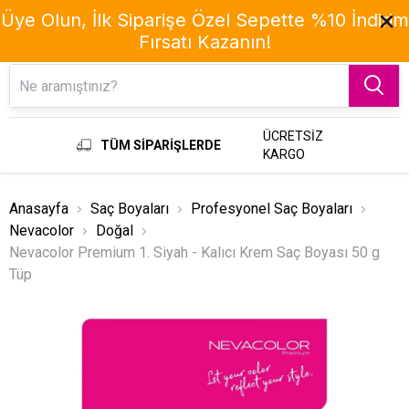
Üye Olun, İlk Siparişe Özel Sepette %10 İndirim
Fırsatı Kazanın!
Menu
ÜCRETSİZ
TÜM SİPARİŞLERDE
KARGO
Anasayfa
Saç Boyaları
Profesyonel Saç Boyaları
Nevacolor
Doğal
Nevacolor Premium 1. Siyah - Kalıcı Krem Saç Boyası 50 g
Tüp