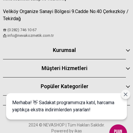
Veliköy Organize Sanayi Bölgesi 9.Cadde No:40 Çerkezköy /
Tekirdağ
☎️ (0 282) 746 10 67
info@nevakozmetik.com.tr
📩
Kurumsal
Müşteri Hizmetleri
Popüler Kategoriler
Merhaba! 👋 Sadakat programımıza katıl, harcama
yaptıkça ekstra indirimlerden yararlan!
2024 © NEVASHOP | Tüm Hakları Saklıdır.
Powered by
ikas