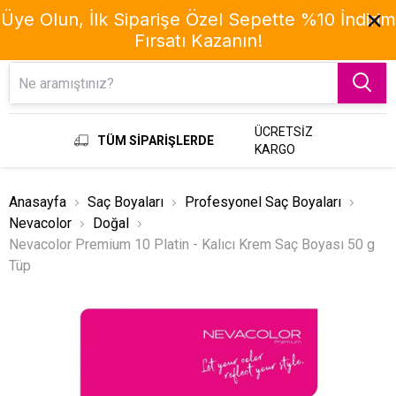
Üye Olun, İlk Siparişe Özel Sepette %10 İndirim
Fırsatı Kazanın!
Menu
ÜCRETSİZ
TÜM SİPARİŞLERDE
KARGO
Anasayfa
Saç Boyaları
Profesyonel Saç Boyaları
Nevacolor
Doğal
Nevacolor Premium 10 Platin - Kalıcı Krem Saç Boyası 50 g
Tüp