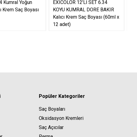
44 Kumral Yoğun
EXICOLOR 12'Lİ SET 6.34
EX
ıcı Krem Saç Boyası
KOYU KUMRAL DORE BAKIR
KU
Kalıcı Krem Saç Boyası (60ml x
Kr
12 adet)
ad
i
Popüler Kategoriler
Saç Boyaları
Oksidasyon Kremleri
Saç Açıcılar
ar
Perma