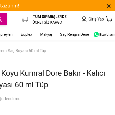
 Kazanın!
TÜM SİPARİŞLERDE
Giriş Yap
ÜCRETSİZ KARGO
preyleri
Exiplex
Makyaj
Saç Rengini Dene
Bize Ulaşı
 Krem Saç Boyası 60 ml Tüp
 Koyu Kumral Dore Bakır - Kalıcı
yası 60 ml Tüp
ğerlendirme