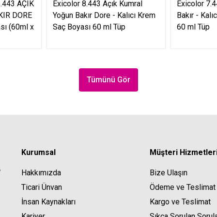
8.443 AÇIK
Exicolor 8.443 Açık Kumral
Exicolor 7.
KIR DORE
Yoğun Bakır Dore - Kalıcı Krem
Bakır - Kal
sı (60ml x
Saç Boyası 60 ml Tüp
60 ml Tüp
Tümünü Gör
Kurumsal
Müşteri Hizmetler
Hakkımızda
Bize Ulaşın
Ticari Ünvan
Ödeme ve Teslimat
İnsan Kaynakları
Kargo ve Teslimat
Kariyer
Sıkça Sorulan Sorul