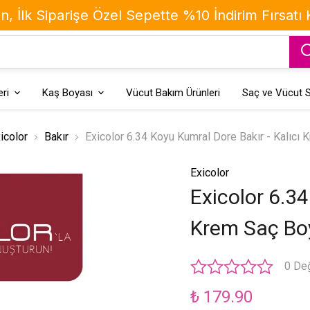
, İlk Siparişe Özel Sepette %10 İndirim Fırsatı
ri
Kaş Boyası
Vücut Bakım Ürünleri
Saç ve Vücut S
icolor
Bakır
Exicolor 6.34 Koyu Kumral Dore Bakır - Kalıcı
Exicolor
Exicolor 6.34
Krem Saç Bo
0 De
₺ 179.90