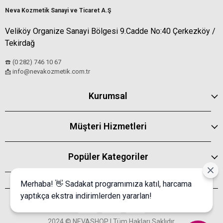
Neva Kozmetik Sanayi ve Ticaret A.Ş
Veliköy Organize Sanayi Bölgesi 9.Cadde No:40 Çerkezköy /
Tekirdağ
☎️ (0 282) 746 10 67
info@nevakozmetik.com.tr
📩
Kurumsal
Müşteri Hizmetleri
Popüler Kategoriler
Merhaba! 👋 Sadakat programımıza katıl, harcama
yaptıkça ekstra indirimlerden yararlan!
2024 © NEVASHOP | Tüm Hakları Saklıdır.