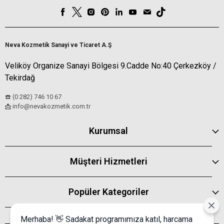
Neva Kozmetik Sanayi ve Ticaret A.Ş
Veliköy Organize Sanayi Bölgesi 9.Cadde No:40 Çerkezköy /
Tekirdağ
☎️ (0 282) 746 10 67
info@nevakozmetik.com.tr
📩
Kurumsal
Müşteri Hizmetleri
Popüler Kategoriler
Merhaba! 👋 Sadakat programımıza katıl, harcama