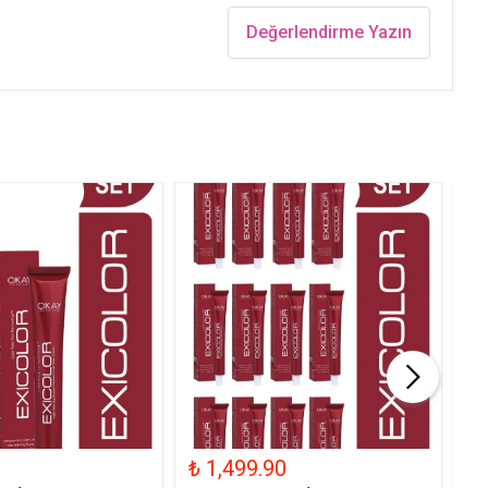
Değerlendirme Yazın
₺ 1,499.90
₺ 