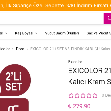
, İlk Siparişe Özel Sepette %10 İndirim Fırsatı
ri
Kaş Boyası
Vücut Bakım Ürünleri
Saç ve Vücut S
icolor
Dore
EXICOLOR 2'Lİ SET 6.3 FINDIK KABUĞU Kalıcı 
Exicolor
EXICOLOR 2'
Kalıcı Krem 
0 De
₺ 279.90