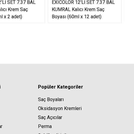
'Lİ SET 7.37 BAL
EXICOLOR 12'Lİ SET 7.37 BAL
EX
ıcı Krem Saç
KUMRAL Kalıcı Krem Saç
SA
l x 2 adet)
Boyası (60ml x 12 adet)
(6
i
Popüler Kategoriler
Saç Boyaları
Oksidasyon Kremleri
Saç Açıcılar
ar
Perma