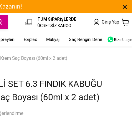
 Kazanın!
TÜM SİPARİŞLERDE
Giriş Yap
ÜCRETSİZ KARGO
preyleri
Exiplex
Makyaj
Saç Rengini Dene
Bize Ulaşı
Krem Saç Boyası (60ml x 2 adet)
Lİ SET 6.3 FINDIK KABUĞU
Saç Boyası (60ml x 2 adet)
ğerlendirme