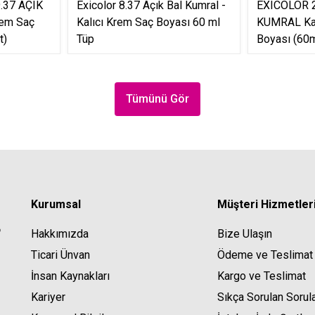
.37 AÇIK
Exicolor 8.37 Açık Bal Kumral -
EXICOLOR 2
rem Saç
Kalıcı Krem Saç Boyası 60 ml
KUMRAL Kal
t)
Tüp
Boyası (60m
Tümünü Gör
Kurumsal
Müşteri Hizmetler
Hakkımızda
Bize Ulaşın
Ticari Ünvan
Ödeme ve Teslimat
İnsan Kaynakları
Kargo ve Teslimat
Kariyer
Sıkça Sorulan Sorul