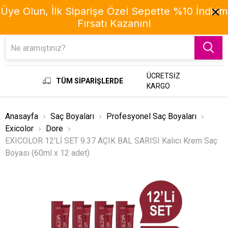
Üye Olun, İlk Siparişe Özel Sepette %10 İndirim
Fırsatı Kazanın!
Menu
ÜCRETSİZ
TÜM SİPARİŞLERDE
KARGO
Anasayfa
Saç Boyaları
Profesyonel Saç Boyaları
Exicolor
Dore
EXICOLOR 12'Lİ SET 9.37 AÇIK BAL SARISI Kalıcı Krem Saç
Boyası (60ml x 12 adet)