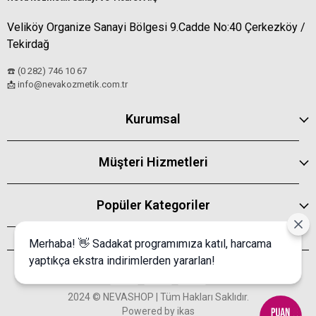
Veliköy Organize Sanayi Bölgesi 9.Cadde No:40 Çerkezköy /
Tekirdağ
☎️ (0 282) 746 10 67
info@nevakozmetik.com.tr
📩
Kurumsal
Müşteri Hizmetleri
Popüler Kategoriler
Merhaba! 👋 Sadakat programımıza katıl, harcama
yaptıkça ekstra indirimlerden yararlan!
2024 © NEVASHOP | Tüm Hakları Saklıdır.
Powered by
ikas