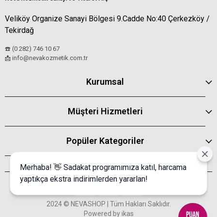
Veliköy Organize Sanayi Bölgesi 9.Cadde No:40 Çerkezköy /
Tekirdağ
☎️ (0 282) 746 10 67
info@nevakozmetik.com.tr
📩
Kurumsal
Müşteri Hizmetleri
Popüler Kategoriler
Merhaba! 👋 Sadakat programımıza katıl, harcama
yaptıkça ekstra indirimlerden yararlan!
2024 © NEVASHOP | Tüm Hakları Saklıdır.
Powered by
ikas