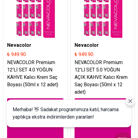
Nevacolor
Nevacolor
₺ 949.90
₺ 949.90
NEVACOLOR Premium
NEVACOLOR Premium
12'Lİ SET 4.0 YOĞUN
12'Lİ SET 5.0 YOĞUN
KAHVE Kalıcı Krem Saç
AÇIK KAHVE Kalıcı Krem
Boyası (50ml x 12 adet)
Saç Boyası (50ml x 12
adet)
Merhaba! 👋 Sadakat programımıza katıl, harcama
yaptıkça ekstra indirimlerden yararlan!