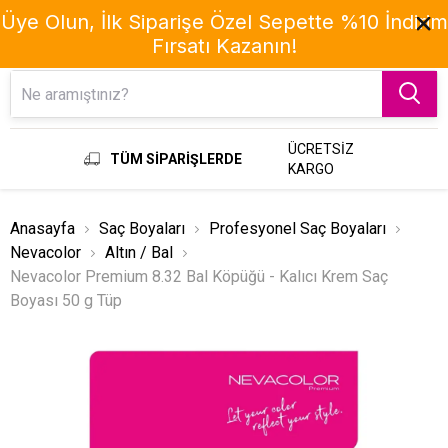
Üye Olun, İlk Siparişe Özel Sepette %10 İndirim
Fırsatı Kazanın!
Menu
ÜCRETSİZ
TÜM SİPARİŞLERDE
KARGO
Anasayfa
Saç Boyaları
Profesyonel Saç Boyaları
Nevacolor
Altın / Bal
Nevacolor Premium 8.32 Bal Köpüğü - Kalıcı Krem Saç
Boyası 50 g Tüp