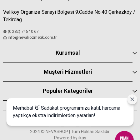
Veliköy Organize Sanayi Bölgesi 9.Cadde No:40 Çerkezköy /
Tekirdağ
☎️ (0 282) 746 10 67
info@nevakozmetik.com.tr
📩
Kurumsal
Müşteri Hizmetleri
Popüler Kategoriler
Merhaba! 👋 Sadakat programımıza katıl, harcama
yaptıkça ekstra indirimlerden yararlan!
2024 © NEVASHOP | Tüm Hakları Saklıdır.
Powered by
ikas