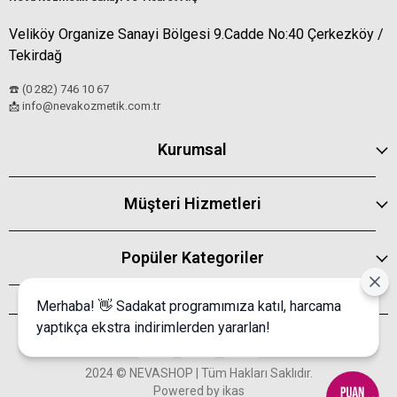
Veliköy Organize Sanayi Bölgesi 9.Cadde No:40 Çerkezköy /
Tekirdağ
☎️ (0 282) 746 10 67
info@nevakozmetik.com.tr
📩
Kurumsal
Müşteri Hizmetleri
Popüler Kategoriler
Merhaba! 👋 Sadakat programımıza katıl, harcama
yaptıkça ekstra indirimlerden yararlan!
2024 © NEVASHOP | Tüm Hakları Saklıdır.
Powered by
ikas