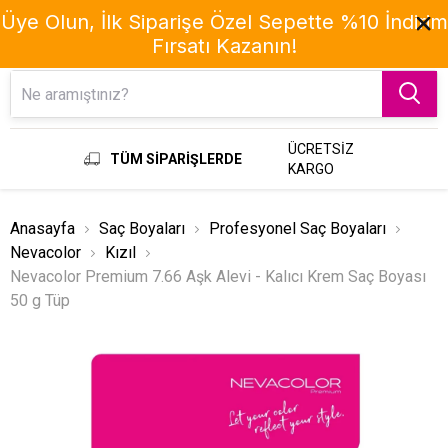
Üye Olun, İlk Siparişe Özel Sepette %10 İndirim
Fırsatı Kazanın!
Menu
ÜCRETSİZ
TÜM SİPARİŞLERDE
KARGO
Anasayfa
Saç Boyaları
Profesyonel Saç Boyaları
Nevacolor
Kızıl
Nevacolor Premium 7.66 Aşk Alevi - Kalıcı Krem Saç Boyası
50 g Tüp