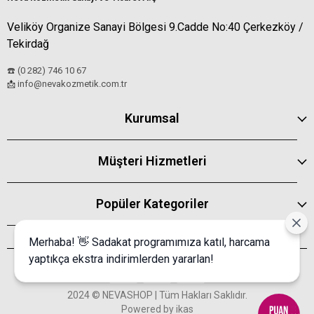
Veliköy Organize Sanayi Bölgesi 9.Cadde No:40 Çerkezköy /
Tekirdağ
☎️ (0 282) 746 10 67
info@nevakozmetik.com.tr
📩
Kurumsal
Müşteri Hizmetleri
Popüler Kategoriler
Merhaba! 👋 Sadakat programımıza katıl, harcama
yaptıkça ekstra indirimlerden yararlan!
2024 © NEVASHOP | Tüm Hakları Saklıdır.
Powered by
ikas