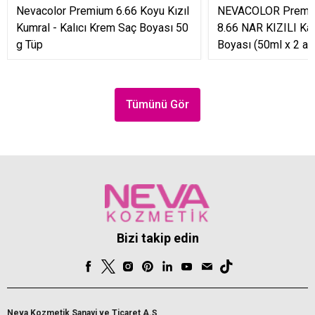
Nevacolor Premium 6.66 Koyu Kızıl
NEVACOLOR Premiu
Kumral - Kalıcı Krem Saç Boyası 50
8.66 NAR KIZILI Kal
g Tüp
Boyası (50ml x 2 ad
Tümünü Gör
Bizi takip edin
Neva Kozmetik Sanayi ve Ticaret A.Ş