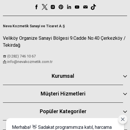
Neva Kozmetik Sanayi ve Ticaret A.Ş
Veliköy Organize Sanayi Bölgesi 9.Cadde No:40 Çerkezköy /
Tekirdağ
☎️ (0 282) 746 10 67
info@nevakozmetik.com.tr
📩
Kurumsal
Müşteri Hizmetleri
Popüler Kategoriler
Merhaba! 👋 Sadakat programımıza katıl, harcama