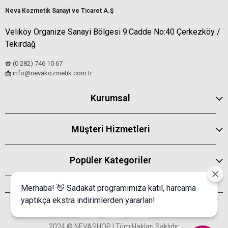
Neva Kozmetik Sanayi ve Ticaret A.Ş
Veliköy Organize Sanayi Bölgesi 9.Cadde No:40 Çerkezköy /
Tekirdağ
☎️ (0 282) 746 10 67
info@nevakozmetik.com.tr
📩
Kurumsal
Müşteri Hizmetleri
Popüler Kategoriler
Merhaba! 👋 Sadakat programımıza katıl, harcama
yaptıkça ekstra indirimlerden yararlan!
2024 © NEVASHOP | Tüm Hakları Saklıdır.