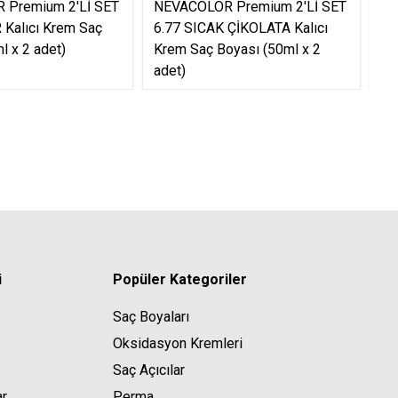
 Premium 2'Lİ SET
NEVACOLOR Premium 2'Lİ SET
NE
 Kalıcı Krem Saç
6.77 SICAK ÇİKOLATA Kalıcı
SE
l x 2 adet)
Krem Saç Boyası (50ml x 2
Ka
adet)
12
i
Popüler Kategoriler
Saç Boyaları
Oksidasyon Kremleri
Saç Açıcılar
ar
Perma