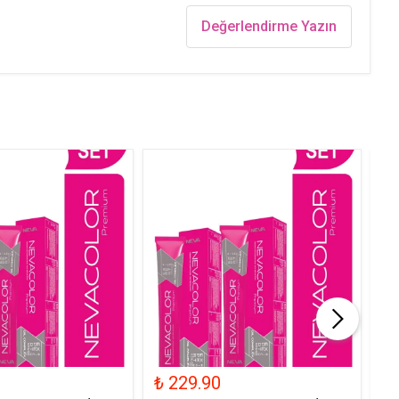
Değerlendirme Yazın
₺ 229.90
₺ 