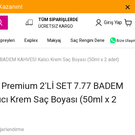
 Kazanın!
TÜM SİPARİŞLERDE
Giriş Yap
ÜCRETSİZ KARGO
preyleri
Exiplex
Makyaj
Saç Rengini Dene
Bize Ulaşı
ADEM KAHVESİ Kalıcı Krem Saç Boyası (50ml x 2 adet)
Premium 2'Lİ SET 7.77 BADEM
cı Krem Saç Boyası (50ml x 2
ğerlendirme