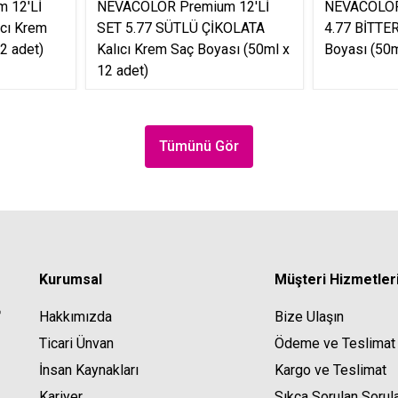
 12'Lİ
NEVACOLOR Premium 12'Lİ
NEVACOLOR
ıcı Krem
SET 5.77 SÜTLÜ ÇİKOLATA
4.77 BİTTER
2 adet)
Kalıcı Krem Saç Boyası (50ml x
Boyası (50m
12 adet)
Tümünü Gör
Kurumsal
Müşteri Hizmetler
Hakkımızda
Bize Ulaşın
Ticari Ünvan
Ödeme ve Teslimat
İnsan Kaynakları
Kargo ve Teslimat
Kariyer
Sıkça Sorulan Sorul