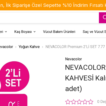
, İlk Siparişe Özel Sepette %10 İndirim Fırsatı
ri
Kaş Boyası
Vücut Bakım Ürünleri
Saç ve Vücut S
vacolor
Yoğun Kahve
NEVACOLOR Premium 2'Lİ SET 7.77 B
Nevacolor
NEVACOLOR 
KAHVESİ Kalı
adet)
0 De