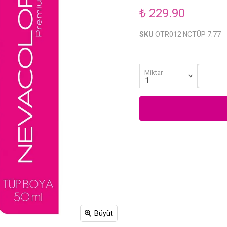
₺ 229.90
SKU
OTR012 NCTÜP 7.77
Miktar
Büyüt