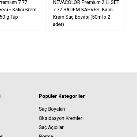
Premium 7.77
NEVACOLOR Premium 2'Lİ SET
NE
si - Kalıcı Krem
7.77 BADEM KAHVESİ Kalıcı
5.
50 g Tüp
Krem Saç Boyası (50ml x 2
Kr
adet)
ad
i
Popüler Kategoriler
Saç Boyaları
Oksidasyon Kremleri
Saç Açıcılar
ar
Perma