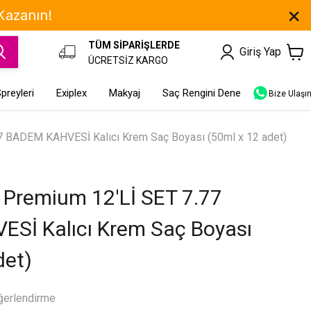
 Kazanın!
TÜM SİPARİŞLERDE
Giriş Yap
ÜCRETSİZ KARGO
preyleri
Exiplex
Makyaj
Saç Rengini Dene
Bize Ulaşı
 BADEM KAHVESİ Kalıcı Krem Saç Boyası (50ml x 12 adet)
remium 12'Lİ SET 7.77
Sİ Kalıcı Krem Saç Boyası
det)
ğerlendirme