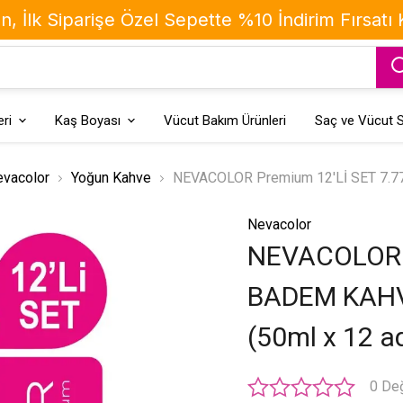
, İlk Siparişe Özel Sepette %10 İndirim Fırsatı
ri
Kaş Boyası
Vücut Bakım Ürünleri
Saç ve Vücut S
vacolor
Yoğun Kahve
NEVACOLOR Premium 12'Lİ SET 7.77
Nevacolor
NEVACOLOR P
BADEM KAHVE
(50ml x 12 a
0 De