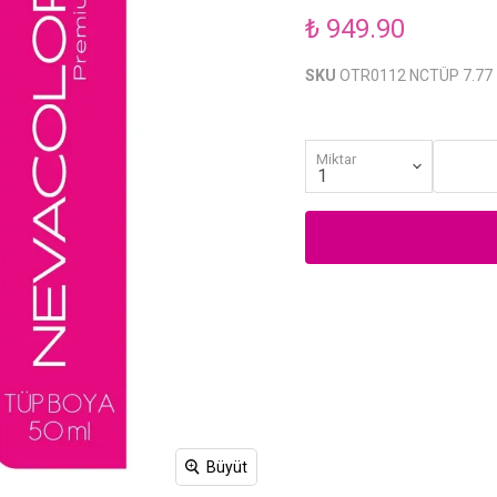
₺ 949.90
SKU
OTR0112 NCTÜP 7.77
Miktar
Büyüt