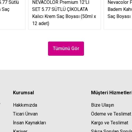
.77 Sütlü
NEVACOLOR Premium 12'Lİ
Nevacolor 
m Saç
SET 5.77 SÜTLÜ ÇİKOLATA
Badem Kahve
Kalıcı Krem Saç Boyası (50ml x
Saç Boyası 
12 adet)
Tümünü Gör
Kurumsal
Müşteri Hizmetler
Hakkımızda
Bize Ulaşın
Ticari Ünvan
Ödeme ve Teslimat
İnsan Kaynakları
Kargo ve Teslimat
Kariyer
Sıkça Sorulan Sorul