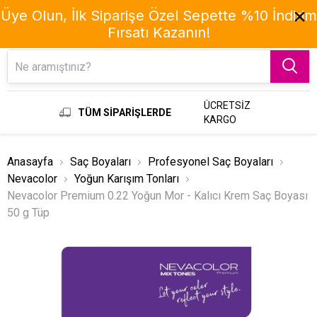
Üye Olun, İlk Siparişe Özel Sepette %10 İndirim
Fırsatı Kazanın!
Menu
ÜCRETSİZ
TÜM SİPARİŞLERDE
KARGO
Anasayfa
Saç Boyaları
Profesyonel Saç Boyaları
Nevacolor
Yoğun Karışım Tonları
Nevacolor Premium 0.22 Yoğun Mor - Kalıcı Krem Saç Boyası
50 g Tüp