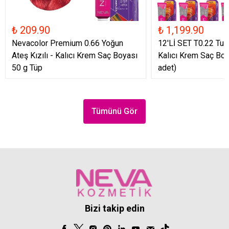
₺ 209.90
₺ 1,199.90
Nevacolor Premium 0.66 Yoğun
12'Lİ SET T0.22 Turu
Ateş Kızılı - Kalıcı Krem Saç Boyası
Kalıcı Krem Saç Boy
50 g Tüp
adet)
Tümünü Gör
Bizi takip edin