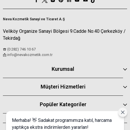
Neva Kozmetik Sanayi ve Ticaret A.Ş
Veliköy Organize Sanayi Bölgesi 9.Cadde No:40 Çerkezköy /
Tekirdağ
☎️ (0 282) 746 10 67
info@nevakozmetik.com.tr
📩
Kurumsal
Müşteri Hizmetleri
Popüler Kategoriler
Merhaba! 👋 Sadakat programımıza katıl, harcama
yaptıkça ekstra indirimlerden yararlan!