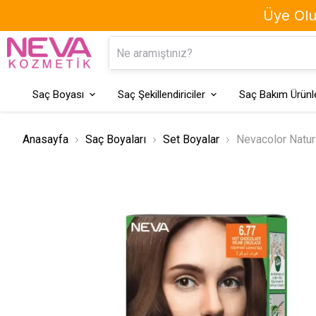
Üye Olun
Kaş Boyası
Geçici Saç Boyaları
Saç Boyası
Saç Şekillendiriciler
Saç Bakım Ürünle
Anasayfa
Saç Boyaları
Set Boyalar
Nevacolor Natura