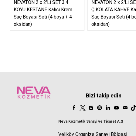
NEVATON 2 x 2'Lİ SET 3.4
NEVATON 2 x 2'Lİ SE
KOYU KESTANE Kalıcı Krem
ÇİKOLATA KAHVE Kal
Saç Boyası Seti (4 boya + 4
Saç Boyası Seti (4 b
oksidan)
oksidan)
Bizi takip edin
Neva Kozmetik Sanayi ve Ticaret A.Ş
Veliköy Organize Sanayi Bölgesi