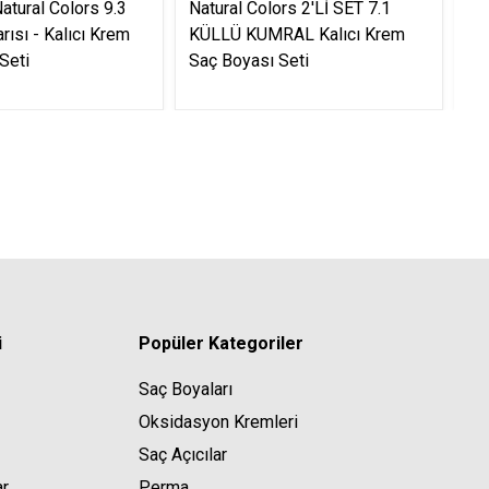
atural Colors 9.3
Natural Colors 2'Lİ SET 7.1
Na
arısı - Kalıcı Krem
KÜLLÜ KUMRAL Kalıcı Krem
KA
Seti
Saç Boyası Seti
Se
i
Popüler Kategoriler
Saç Boyaları
Oksidasyon Kremleri
Saç Açıcılar
ar
Perma