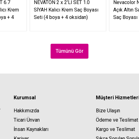
T 6.7
NEVATON 2 x 2'Lİ SET 1.0
Nevacolor N
ıcı Krem
SİYAH Kalıcı Krem Saç Boyası
Açık Altın S
oya + 4
Seti (4 boya + 4 oksidan)
Saç Boyası 
Tümünü Gör
Kurumsal
Müşteri Hizmetler
Hakkımızda
Bize Ulaşın
Ticari Ünvan
Ödeme ve Teslimat
İnsan Kaynakları
Kargo ve Teslimat
Kariyer
Sıkça Sorulan Sorul