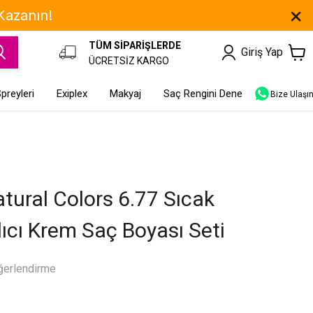
 Kazanın!
TÜM SİPARİŞLERDE
Giriş Yap
ÜCRETSİZ KARGO
preyleri
Exiplex
Makyaj
Saç Rengini Dene
Bize Ulaşı
tural Colors 6.77 Sıcak
lıcı Krem Saç Boyası Seti
ğerlendirme