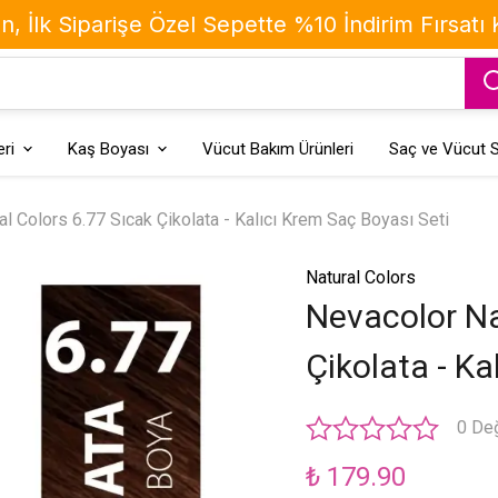
, İlk Siparişe Özel Sepette %10 İndirim Fırsatı
ri
Kaş Boyası
Vücut Bakım Ürünleri
Saç ve Vücut S
l Colors 6.77 Sıcak Çikolata - Kalıcı Krem Saç Boyası Seti
Natural Colors
Nevacolor Na
Çikolata - Ka
0 De
₺ 179.90