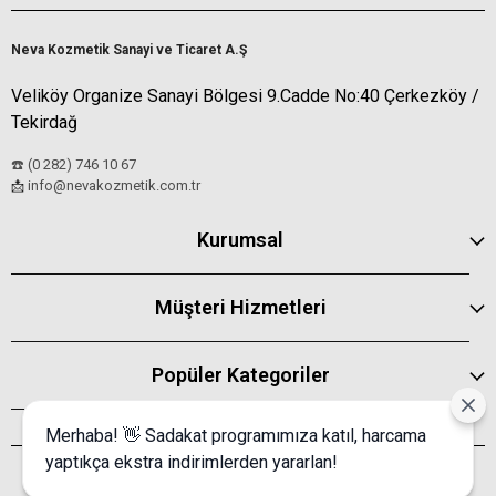
Neva Kozmetik Sanayi ve Ticaret A.Ş
Veliköy Organize Sanayi Bölgesi 9.Cadde No:40 Çerkezköy /
Tekirdağ
☎️ (0 282) 746 10 67
info@nevakozmetik.com.tr
📩
Kurumsal
Müşteri Hizmetleri
Popüler Kategoriler
Merhaba! 👋 Sadakat programımıza katıl, harcama
yaptıkça ekstra indirimlerden yararlan!