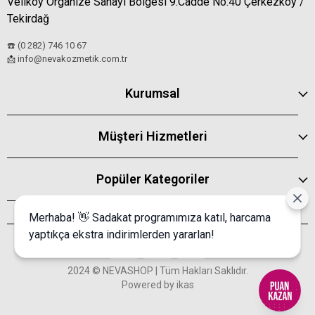
Veliköy Organize Sanayi Bölgesi 9.Cadde No:40 Çerkezköy /
Tekirdağ
☎️ (0 282) 746 10 67
info@nevakozmetik.com.tr
📩
Kurumsal
Müşteri Hizmetleri
Popüler Kategoriler
Merhaba! 👋 Sadakat programımıza katıl, harcama
yaptıkça ekstra indirimlerden yararlan!
2024 © NEVASHOP | Tüm Hakları Saklıdır.
Powered by
ikas