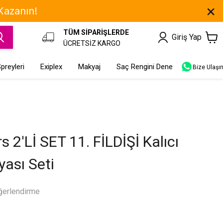
 Kazanın!
TÜM SİPARİŞLERDE
Giriş Yap
ÜCRETSİZ KARGO
preyleri
Exiplex
Makyaj
Saç Rengini Dene
Bize Ulaşı
s 2'Lİ SET 11. FİLDİŞİ Kalıcı
ası Seti
ğerlendirme