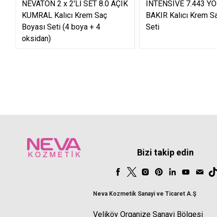
NEVATON 2 x 2'Lİ SET 8.0 AÇIK
INTENSIVE 7.443 Y
KUMRAL Kalıcı Krem Saç
BAKIR Kalıcı Krem S
Boyası Seti (4 boya + 4
Seti
oksidan)
Bizi takip edin
Neva Kozmetik Sanayi ve Ticaret A.Ş
Veliköy Organize Sanayi Bölgesi