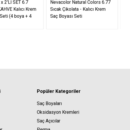
 2'Lİ SET 6.7
Nevacolor Natural Colors 6.77
Na
AHVE Kalıcı Krem
Sıcak Çikolata - Kalıcı Krem
Sİ
Seti (4 boya + 4
Saç Boyası Seti
Se
i
Popüler Kategoriler
Saç Boyaları
Oksidasyon Kremleri
Saç Açıcılar
ar
Perma