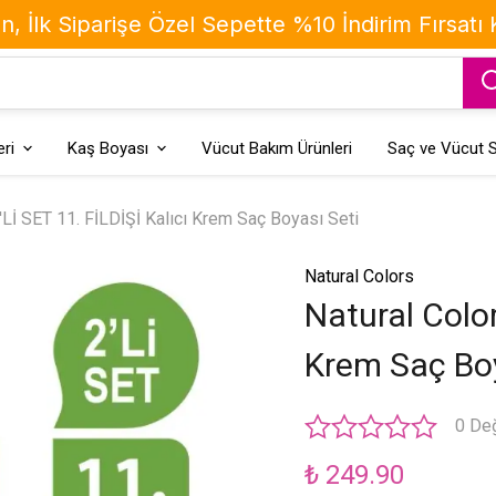
, İlk Siparişe Özel Sepette %10 İndirim Fırsatı
ri
Kaş Boyası
Vücut Bakım Ürünleri
Saç ve Vücut S
'Lİ SET 11. FİLDİŞİ Kalıcı Krem Saç Boyası Seti
Natural Colors
Natural Color
Krem Saç Boy
0 De
₺ 249.90