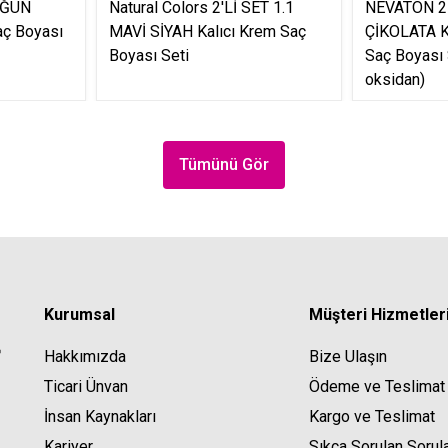
OĞUN
Natural Colors 2'Lİ SET 1.1
NEVATON 2 x
aç Boyası
MAVİ SİYAH Kalıcı Krem Saç
ÇİKOLATA K
Boyası Seti
Saç Boyası 
oksidan)
Tümünü Gör
Kurumsal
Müşteri Hizmetler
Hakkımızda
Bize Ulaşın
Ticari Ünvan
Ödeme ve Teslimat
İnsan Kaynakları
Kargo ve Teslimat
Kariyer
Sıkça Sorulan Sorul