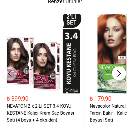
Benzer Ürünler
₺ 399.90
₺ 179.90
NEVATON 2 x 2'Lİ SET 3.4 KOYU
Nevacolor Natural C
KESTANE Kalıcı Krem Saç Boyası
Tarçın Bakır - Kalıc
Seti (4 boya + 4 oksidan)
Boyası Seti