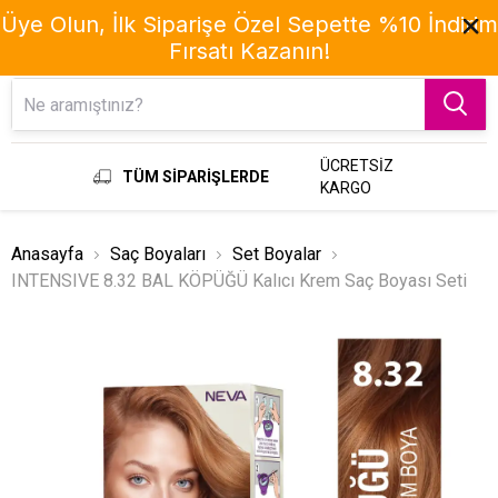
Üye Olun, İlk Siparişe Özel Sepette %10 İndirim
Fırsatı Kazanın!
Menu
ÜCRETSİZ
TÜM SİPARİŞLERDE
KARGO
Anasayfa
Saç Boyaları
Set Boyalar
INTENSIVE 8.32 BAL KÖPÜĞÜ Kalıcı Krem Saç Boyası Seti