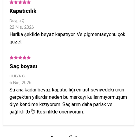
Kapatıcılık
Duygu
Ç.
22 Nis, 2026
Harika şekilde beyaz kapatıyor. Ve pigmentasyonu çok
güzel.
Saç boyası
HÜLYA
G.
6 Nis, 2026
Şu ana kadar beyaz kapatıcılığı en üst seviyedeki ürün
gerçekten yıllardır neden bu markayı kullanmıyormuşum
diye kendime kızıyorum. Saçlarım daha parlak ve
şağlıklı 💫👌 Kesinlikle öneriyorum.