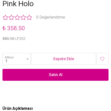
Pink Holo
0 Değerlendirme
₺ 358.50
SKU
NB.LP202
Miktar
Sepete Ekle
Satın Al
Ürün Açıklaması