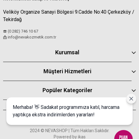
Veliköy Organize Sanayi Bölgesi 9.Cadde No:40 Çerkezköy /
Tekirdağ
☎️ (0 282) 746 10 67
info@nevakozmetik.com.tr
📩
Kurumsal
Müşteri Hizmetleri
Popüler Kategoriler
Merhaba! 👋 Sadakat programımıza katıl, harcama
yaptıkça ekstra indirimlerden yararlan!
2024 © NEVASHOP | Tüm Hakları Saklıdır.
Powered by
ikas