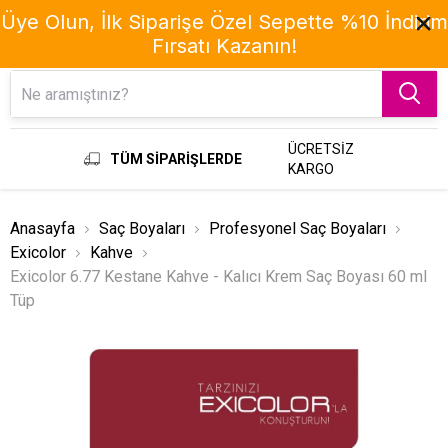
Üye Olun, İlk Siparişe Özel Sepette %10 İndirim
Fırsatı Kazanın!
Menu
ÜCRETSİZ
TÜM SİPARİŞLERDE
KARGO
Anasayfa
Saç Boyaları
Profesyonel Saç Boyaları
Exicolor
Kahve
Exicolor 6.77 Kestane Kahve - Kalıcı Krem Saç Boyası 60 ml
Tüp