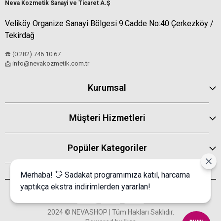
Neva Kozmetik Sanayi ve Ticaret A.Ş
Veliköy Organize Sanayi Bölgesi 9.Cadde No:40 Çerkezköy /
Tekirdağ
☎️ (0 282) 746 10 67
info@nevakozmetik.com.tr
📩
Kurumsal
Müşteri Hizmetleri
Popüler Kategoriler
Merhaba! 👋 Sadakat programımıza katıl, harcama
yaptıkça ekstra indirimlerden yararlan!
2024 © NEVASHOP | Tüm Hakları Saklıdır.