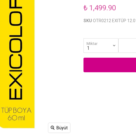
₺ 1,499.90
SKU
OTR0212 EXITÜP 12.0
Miktar
Büyüt