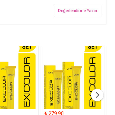
Değerlendirme Yazın
₺ 279.90
₺ 