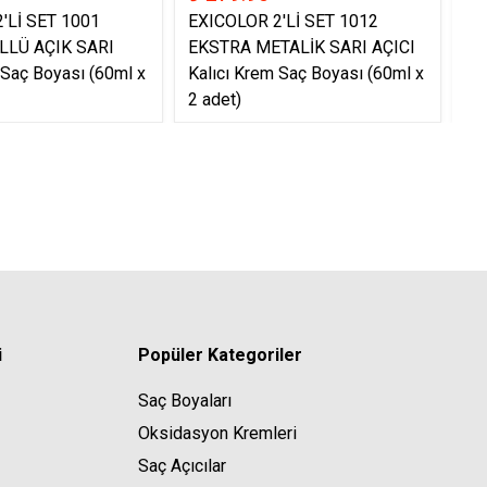
'Lİ SET 1001
EXICOLOR 2'Lİ SET 1012
EX
LLÜ AÇIK SARI
EKSTRA METALİK SARI AÇICI
EK
 Saç Boyası (60ml x
Kalıcı Krem Saç Boyası (60ml x
Ka
2 adet)
2 
i
Popüler Kategoriler
Saç Boyaları
Oksidasyon Kremleri
Saç Açıcılar