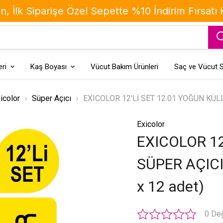
, İlk Siparişe Özel Sepette %10 İndirim Fırsatı
ri
Kaş Boyası
Vücut Bakım Ürünleri
Saç ve Vücut S
icolor
Süper Açıcı
EXICOLOR 12'Lİ SET 12.01 YOĞUN KÜLLÜ
Exicolor
EXICOLOR 12
SÜPER AÇICI 
x 12 adet)
0 De