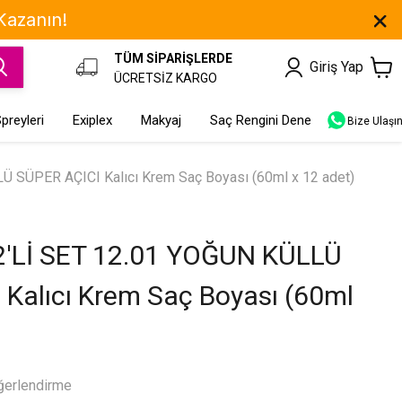
 Kazanın!
TÜM SİPARİŞLERDE
Giriş Yap
ÜCRETSİZ KARGO
preyleri
Exiplex
Makyaj
Saç Rengini Dene
Bize Ulaşı
 SÜPER AÇICI Kalıcı Krem Saç Boyası (60ml x 12 adet)
'Lİ SET 12.01 YOĞUN KÜLLÜ
Kalıcı Krem Saç Boyası (60ml
ğerlendirme