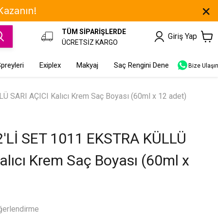
 Kazanın!
TÜM SİPARİŞLERDE
Giriş Yap
ÜCRETSİZ KARGO
preyleri
Exiplex
Makyaj
Saç Rengini Dene
Bize Ulaşı
 SARI AÇICI Kalıcı Krem Saç Boyası (60ml x 12 adet)
'Lİ SET 1011 EKSTRA KÜLLÜ
alıcı Krem Saç Boyası (60ml x
ğerlendirme