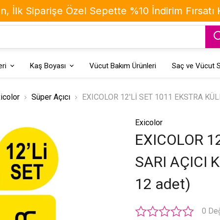
, İlk Siparişe Özel Sepette %10 İndirim Fırsatı
ri
Kaş Boyası
Vücut Bakım Ürünleri
Saç ve Vücut S
icolor
Süper Açıcı
EXICOLOR 12'Lİ SET 1011 EKSTRA KÜLLÜ
Exicolor
EXICOLOR 12
SARI AÇICI K
12 adet)
0 De