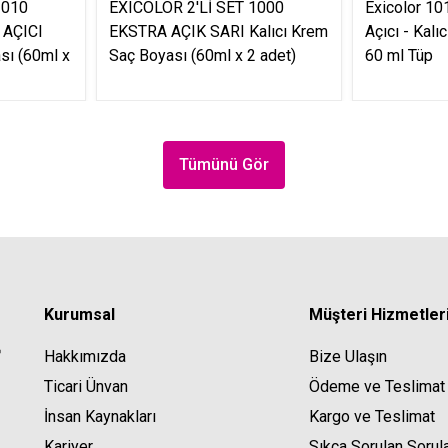
1010
EXICOLOR 2'Lİ SET 1000
Exicolor 10
 AÇICI
EKSTRA AÇIK SARI Kalıcı Krem
Açıcı - Kal
sı (60ml x
Saç Boyası (60ml x 2 adet)
60 ml Tüp
Tümünü Gör
Kurumsal
Müşteri Hizmetler
Hakkımızda
Bize Ulaşın
Ticari Ünvan
Ödeme ve Teslimat
İnsan Kaynakları
Kargo ve Teslimat
Kariyer
Sıkça Sorulan Sorul