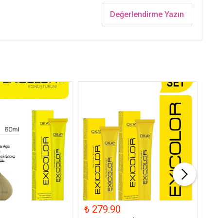
Değerlendirme Yazın
₺ 279.90
₺ 