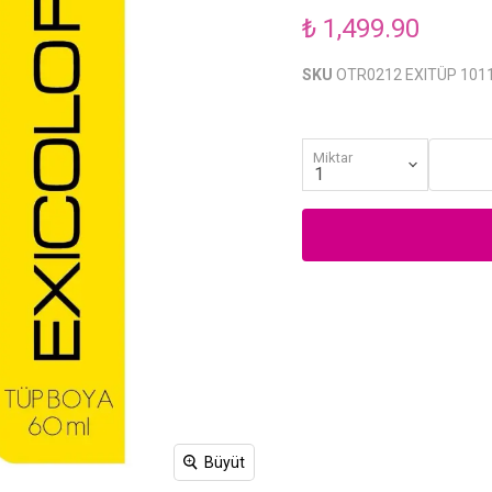
₺ 1,499.90
SKU
OTR0212 EXITÜP 101
Miktar
Büyüt