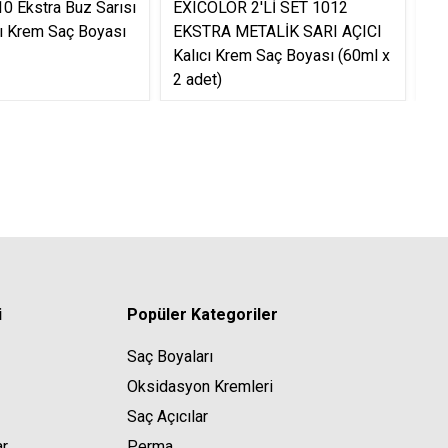
10 Ekstra Buz Sarısı
EXICOLOR 2'Lİ SET 1012
Ex
ıcı Krem Saç Boyası
EKSTRA METALİK SARI AÇICI
Ka
Kalıcı Krem Saç Boyası (60ml x
Tü
2 adet)
i
Popüler Kategoriler
Saç Boyaları
Oksidasyon Kremleri
Saç Açıcılar
ar
Perma