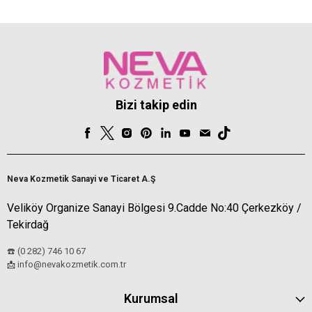
Siyah
Bizi takip edin
Neva Kozmetik Sanayi ve Ticaret A.Ş
Veliköy Organize Sanayi Bölgesi 9.Cadde No:40 Çerkezköy /
Tekirdağ
☎️ (0 282) 746 10 67
info@nevakozmetik.com.tr
📩
Kurumsal