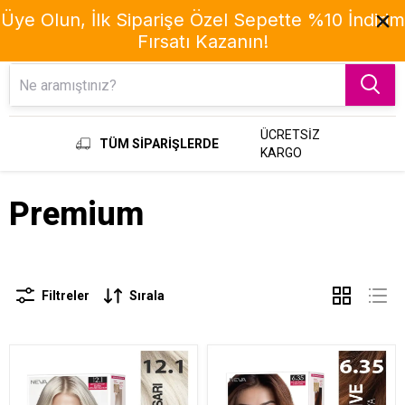
Üye Olun, İlk Siparişe Özel Sepette %10 İndirim
Fırsatı Kazanın!
Menu
ÜCRETSİZ
TÜM SİPARİŞLERDE
KARGO
Premium
Filtreler
Sırala