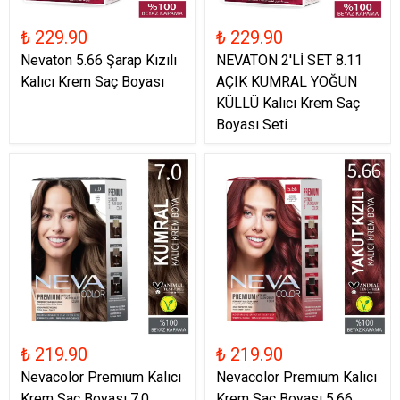
₺ 229.90
₺ 229.90
Nevaton 5.66 Şarap Kızılı
NEVATON 2'Lİ SET 8.11
Kalıcı Krem Saç Boyası
AÇIK KUMRAL YOĞUN
KÜLLÜ Kalıcı Krem Saç
Boyası Seti
₺ 219.90
₺ 219.90
Nevacolor Premıum Kalıcı
Nevacolor Premıum Kalıcı
Krem Saç Boyası 7.0
Krem Saç Boyası 5.66