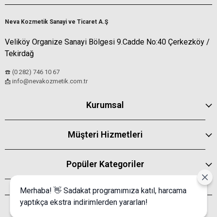
Neva Kozmetik Sanayi ve Ticaret A.Ş
Veliköy Organize Sanayi Bölgesi 9.Cadde No:40 Çerkezköy /
Tekirdağ
☎️ (0 282) 746 10 67
info@nevakozmetik.com.tr
📩
Kurumsal
Müşteri Hizmetleri
Popüler Kategoriler
Merhaba! 👋 Sadakat programımıza katıl, harcama
yaptıkça ekstra indirimlerden yararlan!