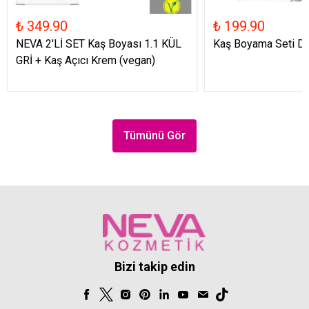
₺ 349.90
₺ 199.90
NEVA 2'Lİ SET Kaş Boyası 1.1 KÜL
Kaş Boyama Seti D
GRİ + Kaş Açıcı Krem (vegan)
Tümünü Gör
Bizi takip edin