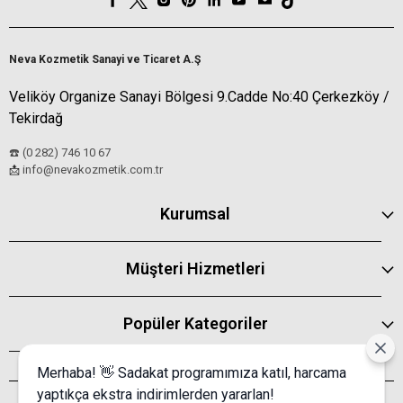
Neva Kozmetik Sanayi ve Ticaret A.Ş
Veliköy Organize Sanayi Bölgesi 9.Cadde No:40 Çerkezköy /
Tekirdağ
☎️ (0 282) 746 10 67
info@nevakozmetik.com.tr
📩
Kurumsal
Müşteri Hizmetleri
Popüler Kategoriler
Merhaba! 👋 Sadakat programımıza katıl, harcama
yaptıkça ekstra indirimlerden yararlan!