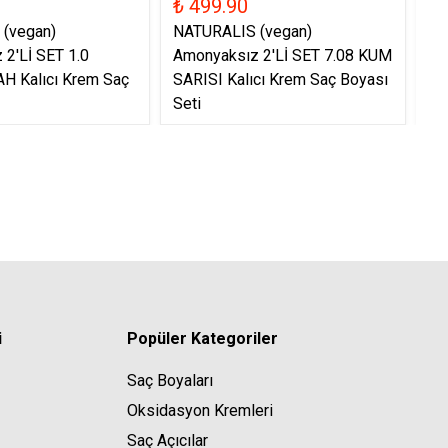
₺ 499.90
₺ 
(vegan)
NATURALIS (vegan)
Ne
2'Lİ SET 1.0
Amonyaksız 2'Lİ SET 7.08 KUM
Am
H Kalıcı Krem Saç
SARISI Kalıcı Krem Saç Boyası
Ka
Seti
i
Popüler Kategoriler
Saç Boyaları
Oksidasyon Kremleri
Saç Açıcılar