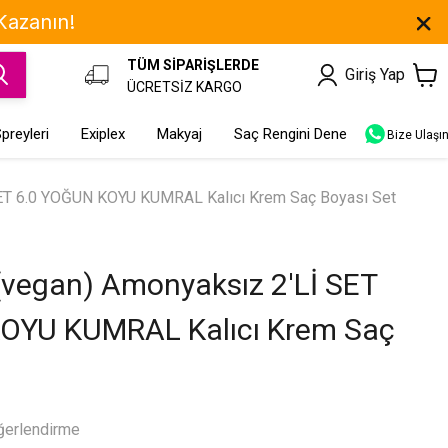
 Kazanın!
TÜM SİPARİŞLERDE
Giriş Yap
ÜCRETSİZ KARGO
preyleri
Exiplex
Makyaj
Saç Rengini Dene
Bize Ulaşı
ET 6.0 YOĞUN KOYU KUMRAL Kalıcı Krem Saç Boyası Set
vegan) Amonyaksız 2'Lİ SET
OYU KUMRAL Kalıcı Krem Saç
ğerlendirme