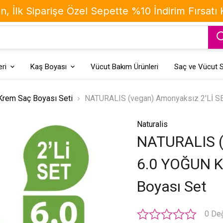
, İlk Siparişe Özel Sepette %10 İndirim Fırsatı
ri
Kaş Boyası
Vücut Bakım Ürünleri
Saç ve Vücut S
 Krem Saç Boyası Seti
NATURALIS (vegan) Amonyaksız 2'Lİ S
Naturalis
NATURALIS (
6.0 YOĞUN K
Boyası Set
0 De