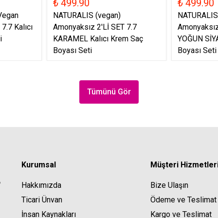
₺ 499.90
₺ 499.90
 Vegan
NATURALIS (vegan)
NATURALIS 
7.7 Kalıcı
Amonyaksız 2'Lİ SET 7.7
Amonyaksız 
i
KARAMEL Kalıcı Krem Saç
YOĞUN SİYA
Boyası Seti
Boyası Seti
Tümünü Gör
Kurumsal
Müşteri Hizmetler
Hakkımızda
Bize Ulaşın
Ticari Ünvan
Ödeme ve Teslimat
İnsan Kaynakları
Kargo ve Teslimat