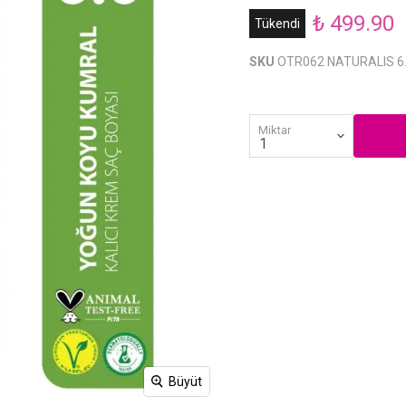
₺ 499.90
Tükendi
SKU
OTR062 NATURALIS 6
Miktar
Büyüt