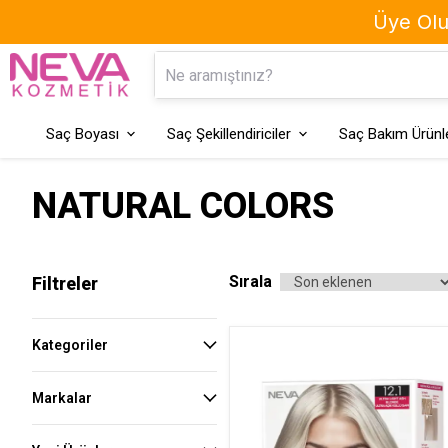
Üye Olun
Kaş Boyası
Geçici Saç Boyaları
Saç Boyası
Saç Şekillendiriciler
Saç Bakım Ürünle
NATURAL COLORS
Sırala
Filtreler
Kategoriler
Markalar