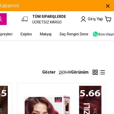
 Kazanın!
TÜM SİPARİŞLERDE
Giriş Yap
ÜCRETSİZ KARGO
preyleri
Exiplex
Makyaj
Saç Rengini Dene
Bize Ulaşı
Göster
Görünüm
24
36
48