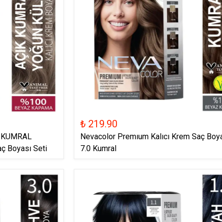
₺ 219.90
K KUMRAL
Nevacolor Premıum Kalıcı Krem Saç Boy
ç Boyası Seti
7.0 Kumral