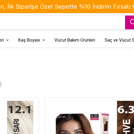
, İlk Siparişe Özel Sepette %10 İndirim Fırsatı
ri
Kaş Boyası
Vücut Bakım Ürünleri
Saç ve Vücut S