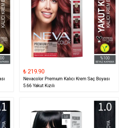
₺ 219.90
ası
Nevacolor Premıum Kalıcı Krem Saç Boyası
5.66 Yakut Kızılı