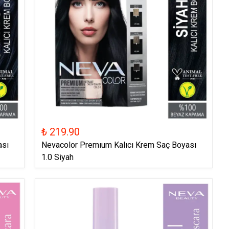
₺ 219.90
ası
Nevacolor Premıum Kalıcı Krem Saç Boyası
1.0 Siyah