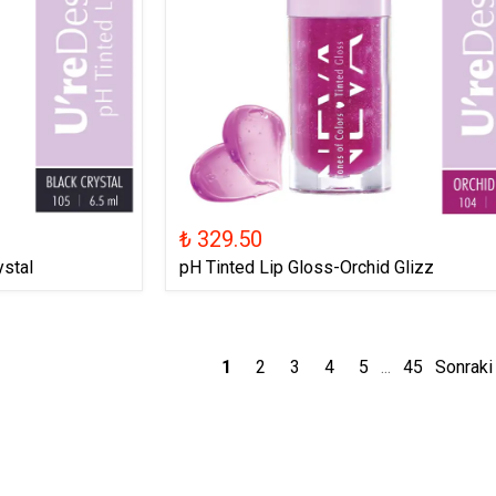
₺ 329.50
ystal
pH Tinted Lip Gloss-Orchid Glizz
1
2
3
4
5
45
Sonraki