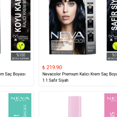
₺ 219.90
em Saç Boyası
Nevacolor Premıum Kalıcı Krem Saç Boy
1.1 Safir Siyah