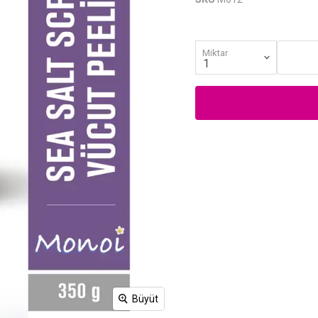
Miktar
Büyüt