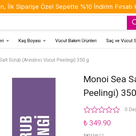
, İlk Siparişe Özel Sepette %10 İndirim Fırsatı
ri
Kaş Boyası
Vücut Bakım Ürünleri
Saç ve Vücut S
alt Scrub (Arındırıcı Vücut Peelingi) 350 g
Monoi Sea Sa
Peelingi) 350
0 De
₺ 349.90
SKU
M612