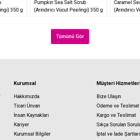
b
Pumpkin Sea Salt Scrub
Caramel Sea
ingi) 350 g
(Arındırıcı Vücut Peelingi) 350 g
(Arındırıcı 
Tümünü Gör
Kurumsal
Müşteri Hizmetler
Hakkımızda
Bize Ulaşın
Ticari Ünvan
Ödeme ve Teslimat
İnsan Kaynakları
Kargo ve Teslimat
Kariyer
Sıkça Sorulan Sorul
Kurumsal Bilgiler
İptal ve İade Şartları