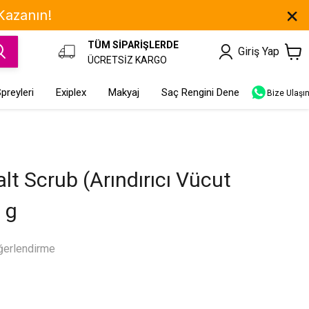
 Kazanın!
TÜM SİPARİŞLERDE
Giriş Yap
ÜCRETSİZ KARGO
preyleri
Exiplex
Makyaj
Saç Rengini Dene
Bize Ulaşı
lt Scrub (Arındırıcı Vücut
 g
ğerlendirme