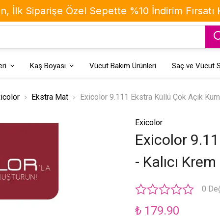
, İlk Siparişe Özel Sepette %10 İndirim Fırsatı
ri
Kaş Boyası
Vücut Bakım Ürünleri
Saç ve Vücut S
icolor
Ekstra Mat
Exicolor 9.111 Ekstra Küllü Çok Açık Kum
Exicolor
Exicolor 9.1
- Kalıcı Kre
0 De
₺ 179.90