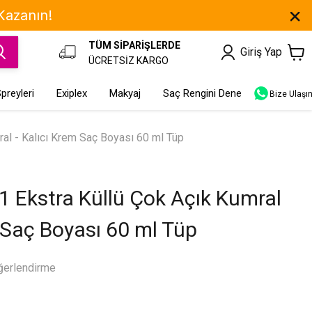
 Kazanın!
TÜM SİPARİŞLERDE
Giriş Yap
ÜCRETSİZ KARGO
preyleri
Exiplex
Makyaj
Saç Rengini Dene
Bize Ulaşı
ral - Kalıcı Krem Saç Boyası 60 ml Tüp
11 Ekstra Küllü Çok Açık Kumral
m Saç Boyası 60 ml Tüp
ğerlendirme