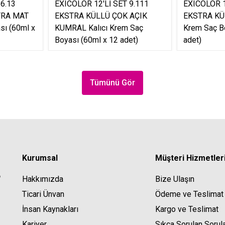
 6.13
EXICOLOR 12'Lİ SET 9.111
EXICOLOR 1
TRA MAT
EKSTRA KÜLLÜ ÇOK AÇIK
EKSTRA KÜ
sı (60ml x
KUMRAL Kalıcı Krem Saç
Krem Saç B
Boyası (60ml x 12 adet)
adet)
Tümünü Gör
Kurumsal
Müşteri Hizmetler
Hakkımızda
Bize Ulaşın
Ticari Ünvan
Ödeme ve Teslimat
İnsan Kaynakları
Kargo ve Teslimat
Kariyer
Sıkça Sorulan Sorul