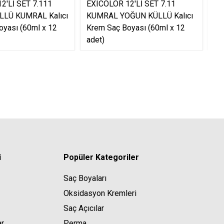
2'Lİ SET 7.111
EXICOLOR 12'Lİ SET 7.11
EX
LLÜ KUMRAL Kalıcı
KUMRAL YOĞUN KÜLLÜ Kalıcı
KU
oyası (60ml x 12
Krem Saç Boyası (60ml x 12
Kr
adet)
ad
i
Popüler Kategoriler
Saç Boyaları
Oksidasyon Kremleri
Saç Açıcılar
ar
Perma