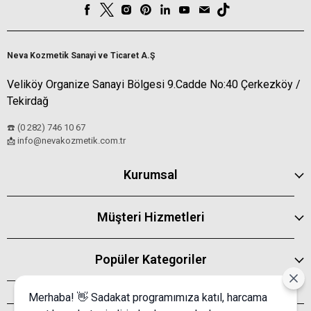
Neva Kozmetik Sanayi ve Ticaret A.Ş
Veliköy Organize Sanayi Bölgesi 9.Cadde No:40 Çerkezköy /
Tekirdağ
☎️ (0 282) 746 10 67
info@nevakozmetik.com.tr
📩
Kurumsal
Müşteri Hizmetleri
Popüler Kategoriler
Merhaba! 👋 Sadakat programımıza katıl, harcama