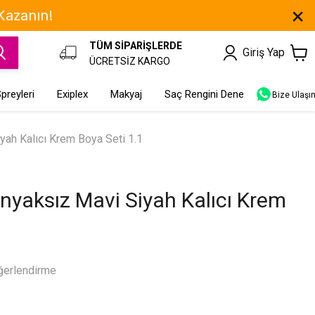
 Kazanın!
TÜM SİPARİŞLERDE
Giriş Yap
ÜCRETSİZ KARGO
preyleri
Exiplex
Makyaj
Saç Rengini Dene
Bize Ulaşı
ah Kalıcı Krem Boya Seti 1.1
yaksız Mavi Siyah Kalıcı Krem
1
ğerlendirme