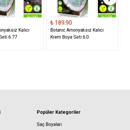
₺ 189.90
₺ 
nyaksız Kalıcı
Botanıc Amonyaksız Kalıcı
Bo
eti 6.77
Krem Boya Seti 6.0
Kr
i
Popüler Kategoriler
Saç Boyaları