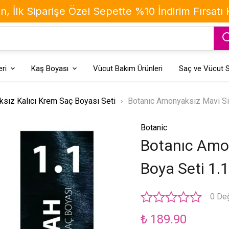
, İlk Siparişe Özel Sepette %10 İndirim Fırsatı
ri
Kaş Boyası
Vücut Bakım Ürünleri
Saç ve Vücut S
sız Kalıcı Krem Saç Boyası Seti
Botanıc Amonyaksız Mavi Siy
Botanic
Botanıc Amon
Boya Seti 1.
0 De
₺ 189.90