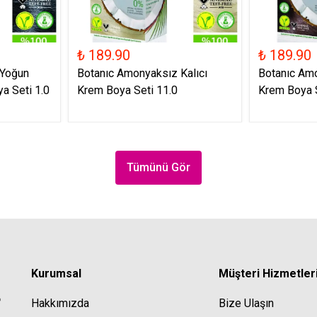
₺ 189.90
₺ 189.90
 Yoğun
Botanıc Amonyaksız Kalıcı
Botanıc Amo
a Seti 1.0
Krem Boya Seti 11.0
Krem Boya S
Tümünü Gör
Kurumsal
Müşteri Hizmetler
Hakkımızda
Bize Ulaşın