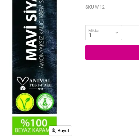
SKU
W 12
Miktar
Büyüt