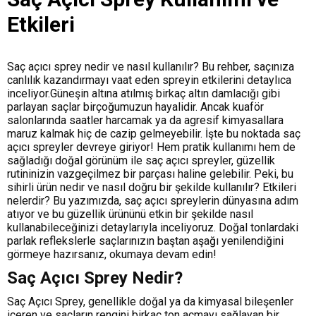
Etkileri
Saç açıcı sprey nedir ve nasıl kullanılır? Bu rehber, saçınıza
canlılık kazandırmayı vaat eden spreyin etkilerini detaylıca
inceliyor.Güneşin altına atılmış birkaç altın damlacığı gibi
parlayan saçlar birçoğumuzun hayalidir. Ancak kuaför
salonlarında saatler harcamak ya da agresif kimyasallara
maruz kalmak hiç de cazip gelmeyebilir. İşte bu noktada saç
açıcı spreyler devreye giriyor! Hem pratik kullanımı hem de
sağladığı doğal görünüm ile saç açıcı spreyler, güzellik
rutininizin vazgeçilmez bir parçası haline gelebilir. Peki, bu
sihirli ürün nedir ve nasıl doğru bir şekilde kullanılır? Etkileri
nelerdir? Bu yazımızda, saç açıcı spreylerin dünyasına adım
atıyor ve bu güzellik ürününü etkin bir şekilde nasıl
kullanabileceğinizi detaylarıyla inceliyoruz. Doğal tonlardaki
parlak reflekslerle saçlarınızın baştan aşağı yenilendiğini
görmeye hazırsanız, okumaya devam edin!
Saç Açıcı Sprey Nedir?
Saç Açıcı Sprey, genellikle doğal ya da kimyasal bileşenler
içeren ve saçların rengini birkaç ton açmayı sağlayan bir