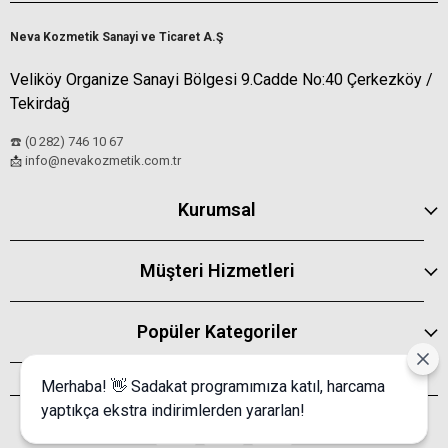
Neva Kozmetik Sanayi ve Ticaret A.Ş
Veliköy Organize Sanayi Bölgesi 9.Cadde No:40 Çerkezköy /
Tekirdağ
☎️ (0 282) 746 10 67
info@nevakozmetik.com.tr
📩
Kurumsal
Müşteri Hizmetleri
Popüler Kategoriler
Merhaba! 👋 Sadakat programımıza katıl, harcama
yaptıkça ekstra indirimlerden yararlan!