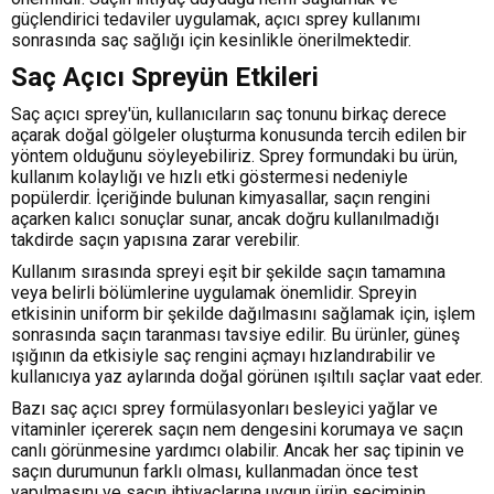
güçlendirici tedaviler uygulamak, açıcı sprey kullanımı
sonrasında saç sağlığı için kesinlikle önerilmektedir.
Saç Açıcı Spreyün Etkileri
Saç açıcı sprey'ün, kullanıcıların saç tonunu birkaç derece
açarak doğal gölgeler oluşturma konusunda tercih edilen bir
yöntem olduğunu söyleyebiliriz. Sprey formundaki bu ürün,
kullanım kolaylığı ve hızlı etki göstermesi nedeniyle
popülerdir. İçeriğinde bulunan kimyasallar, saçın rengini
açarken kalıcı sonuçlar sunar, ancak doğru kullanılmadığı
takdirde saçın yapısına zarar verebilir.
Kullanım sırasında spreyi eşit bir şekilde saçın tamamına
veya belirli bölümlerine uygulamak önemlidir. Spreyin
etkisinin uniform bir şekilde dağılmasını sağlamak için, işlem
sonrasında saçın taranması tavsiye edilir. Bu ürünler, güneş
ışığının da etkisiyle saç rengini açmayı hızlandırabilir ve
kullanıcıya yaz aylarında doğal görünen ışıltılı saçlar vaat eder.
Bazı saç açıcı sprey formülasyonları besleyici yağlar ve
vitaminler içererek saçın nem dengesini korumaya ve saçın
canlı görünmesine yardımcı olabilir. Ancak her saç tipinin ve
saçın durumunun farklı olması, kullanmadan önce test
yapılmasını ve saçın ihtiyaçlarına uygun ürün seçiminin