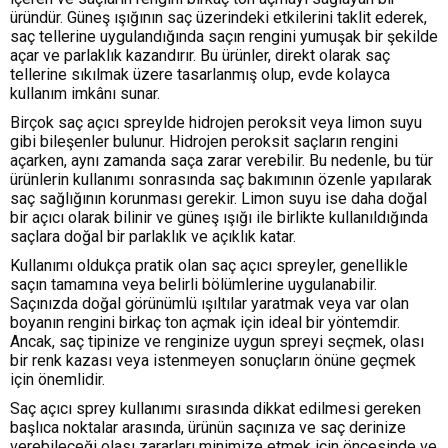
üründür. Güneş ışığının saç üzerindeki etkilerini taklit ederek,
saç tellerine uygulandığında saçın rengini yumuşak bir şekilde
açar ve parlaklık kazandırır. Bu ürünler, direkt olarak saç
tellerine sıkılmak üzere tasarlanmış olup, evde kolayca
kullanım imkânı sunar.
Birçok saç açıcı spreylde hidrojen peroksit veya limon suyu
gibi bileşenler bulunur. Hidrojen peroksit saçların rengini
açarken, aynı zamanda saça zarar verebilir. Bu nedenle, bu tür
ürünlerin kullanımı sonrasında saç bakımının özenle yapılarak
saç sağlığının korunması gerekir. Limon suyu ise daha doğal
bir açıcı olarak bilinir ve güneş ışığı ile birlikte kullanıldığında
saçlara doğal bir parlaklık ve açıklık katar.
Kullanımı oldukça pratik olan saç açıcı spreyler, genellikle
saçın tamamına veya belirli bölümlerine uygulanabilir.
Saçınızda doğal görünümlü ışıltılar yaratmak veya var olan
boyanın rengini birkaç ton açmak için ideal bir yöntemdir.
Ancak, saç tipinize ve renginize uygun spreyi seçmek, olası
bir renk kazası veya istenmeyen sonuçların önüne geçmek
için önemlidir.
Saç açıcı sprey kullanımı sırasında dikkat edilmesi gereken
başlıca noktalar arasında, ürünün saçınıza ve saç derinize
verebileceği olası zararları minimize etmek için öncesinde ve