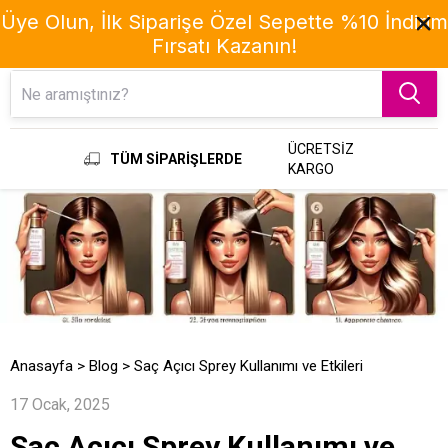
Üye Olun, İlk Siparişe Özel Sepette %10 İndirim
Fırsatı Kazanın!
Menu
ÜCRETSİZ
TÜM SİPARİŞLERDE
KARGO
Anasayfa
>
Blog
>
Saç Açıcı Sprey Kullanımı ve Etkileri
17 Ocak, 2025
Saç Açıcı Sprey Kullanımı ve