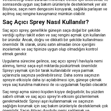
sonrasında uygun saç bakım ürünleriyle desteklemek yer alır.
Böylece, saçın nem dengesini koruyarak, sağlıkla parlayan ve
açılmış saç rengine kavuşmanız mümkün olabilir.
Saç Açıcı Sprey Nasıl Kullanılır?
Saç açıcı sprey, genellikle güneşin saça doğal bir şekilde
verdiği ışıltıyı taklit eden ve saç rengini açmak için kullanılan
bir üründür. Ancak, doğru ve dikkatli bir şekilde kullanılması
önemlidir. İlk olarak, ürünü satın almadan önce içeriğini
incelemek ve saç tipinize uygun olup olmadığını kontrol
etmek gerekir.
Uygulama sürecine gelince, saç açıcı sprey'i havluyla nemi
alınmış, temiz saça eşit miktarda püskürtmek önemlidir.
Spreyi yaymak için bir tarak kullanılabilir veya parmak
uçlarınızla saçınıza yedirebilirsiniz. Daha sonra saçınızın
spreyin etkisiyle daha iyi açılabilmesi için, güneşe çıkmak
veya saç kurutma makinesi ile ısı uygulamak faydalı olacaktır.
Saç rengi açma süreci kişiden kişiye değişebilir; bu yüzden
sabırlı olmak ve saç açıcı sprey'in etkisini gözlemlemek
gerekmektedir. Spreyi aşırı kullanmamak ve saçınızın
sağlığını korumak için saç bakım ürünleriyle desteklemek çok
önemlidir. Saçın ihtiyaç duyduğu nemi sağlamak ve