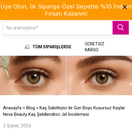
Üye Olun, İlk Siparişe Özel Sepette %10 İndirim
Fırsatı Kazanın!
Menu
ÜCRETSİZ
TÜM SİPARİŞLERDE
KARGO
Anasayfa
>
Blog
>
Kaş Sabitleyici ile Gün Boyu Kusursuz Kaşlar:
Neva Beauty Kaş Şekillendirici Jel İncelemesi
3 Şubat, 2026