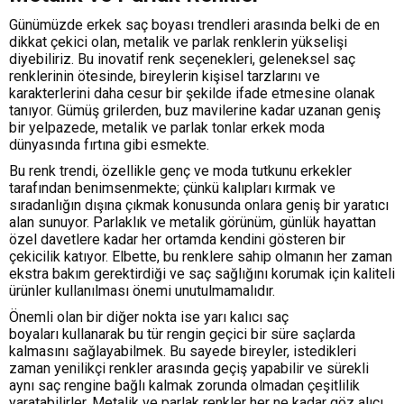
Günümüzde erkek saç boyası trendleri arasında belki de en
dikkat çekici olan, metalik ve parlak renklerin yükselişi
diyebiliriz. Bu inovatif renk seçenekleri, geleneksel saç
renklerinin ötesinde, bireylerin kişisel tarzlarını ve
karakterlerini daha cesur bir şekilde ifade etmesine olanak
tanıyor. Gümüş grilerden, buz mavilerine kadar uzanan geniş
bir yelpazede, metalik ve parlak tonlar erkek moda
dünyasında fırtına gibi esmekte.
Bu renk trendi, özellikle genç ve moda tutkunu erkekler
tarafından benimsenmekte; çünkü kalıpları kırmak ve
sıradanlığın dışına çıkmak konusunda onlara geniş bir yaratıcı
alan sunuyor. Parlaklık ve metalik görünüm, günlük hayattan
özel davetlere kadar her ortamda kendini gösteren bir
çekicilik katıyor. Elbette, bu renklere sahip olmanın her zaman
ekstra bakım gerektirdiği ve saç sağlığını korumak için kaliteli
ürünler kullanılması önemi unutulmamalıdır.
Önemli olan bir diğer nokta ise yarı kalıcı saç
boyaları kullanarak bu tür rengin geçici bir süre saçlarda
kalmasını sağlayabilmek. Bu sayede bireyler, istedikleri
zaman yenilikçi renkler arasında geçiş yapabilir ve sürekli
aynı saç rengine bağlı kalmak zorunda olmadan çeşitlilik
yaratabilirler. Metalik ve parlak renkler her ne kadar göz alıcı