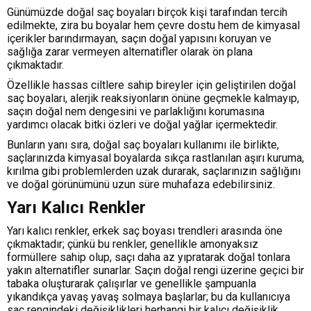
Günümüzde doğal saç boyaları birçok kişi tarafından tercih
edilmekte, zira bu boyalar hem çevre dostu hem de kimyasal
içerikler barındırmayan, saçın doğal yapısını koruyan ve
sağlığa zarar vermeyen alternatifler olarak ön plana
çıkmaktadır.
Özellikle hassas ciltlere sahip bireyler için geliştirilen doğal
saç boyaları, alerjik reaksiyonların önüne geçmekle kalmayıp,
saçın doğal nem dengesini ve parlaklığını korumasına
yardımcı olacak bitki özleri ve doğal yağlar içermektedir.
Bunların yanı sıra, doğal saç boyaları kullanımı ile birlikte,
saçlarınızda kimyasal boyalarda sıkça rastlanılan aşırı kuruma,
kırılma gibi problemlerden uzak durarak, saçlarınızın sağlığını
ve doğal görünümünü uzun süre muhafaza edebilirsiniz.
Yarı Kalıcı Renkler
Yarı kalıcı renkler, erkek saç boyası trendleri arasında öne
çıkmaktadır; çünkü bu renkler, genellikle amonyaksız
formüllere sahip olup, saçı daha az yıpratarak doğal tonlara
yakın alternatifler sunarlar. Saçın doğal rengi üzerine geçici bir
tabaka oluşturarak çalışırlar ve genellikle şampuanla
yıkandıkça yavaş yavaş solmaya başlarlar; bu da kullanıcıya
saç rengindeki değişiklikleri herhangi bir kalıcı değişiklik