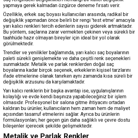
yapmaya gerek kalmadan özgürce deneme fırsatı verir.
Özellikle, erkek saç boyası kullanıcıları arasında, radikal bir
değişiklik yapmadan önce belirli bir rengi 'test etme' amacıyla
yarı kalıcı renkleri tercih edenlerin sayısı giderek artmaktadır.
Bu yöntem, saçlarına zarar vermekten çekinen veya sürekli bir
taahhüde hazır olmayan bireyler için ideal bir yol olarak
görülmektedir.
Trendler ve yenilikler bağlamında, yarı kalıcı saç boyalarının
paleti sürekli genişlemekte ve daha çeşitli renk seçenekleri
sunmaktadır. Metalik ve parlak renklerden doğal saç
boyalarına kadar birçok seçenek, erkeklerin kişisel tarzlarını
ifade etmelerine olanak tanırken aynı zamanda kısa süreli bir
değişiklik arzusunu da karşılamaktadır.
Yarı kalıcı renklerin bir başka avantajı ise, uygulanışlarının
kolaylığı ve evde kendi başınıza yapabileceğiniz bir işlem
olmasıdır. Profesyonel bir salona gitme ihtiyacını ortadan
kaldıran bu ürünler, kullanıcıların hem zaman hem de maliyet
açısından tasarruf etmelerini sağlar. Ayrıca bu ürünlerin
formülasyonları, her geçen gün daha sağlıklı ve çevre dostu
bileşenler içerecek şekilde gelişmektedir.
Metalik ve Parlak Renkler