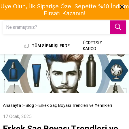
Üye Olun, İlk Siparişe Özel Sepette %10 İndirim
Fırsatı Kazanın!
Menu
ÜCRETSİZ
TÜM SİPARİŞLERDE
KARGO
Anasayfa
>
Blog
>
Erkek Saç Boyası Trendleri ve Yenilikleri
17 Ocak, 2025
Erkek Saç Boyası Trendleri ve