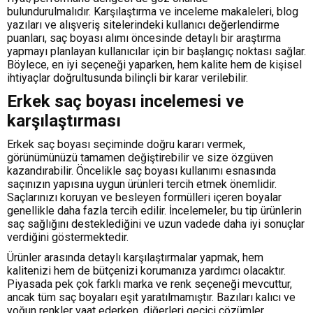
bulundurulmalıdır. Karşılaştırma ve inceleme makaleleri, blog
yazıları ve alışveriş sitelerindeki kullanıcı değerlendirme
puanları, saç boyası alımı öncesinde detaylı bir araştırma
yapmayı planlayan kullanıcılar için bir başlangıç noktası sağlar.
Böylece, en iyi seçeneği yaparken, hem kalite hem de kişisel
ihtiyaçlar doğrultusunda bilinçli bir karar verilebilir.
Erkek saç boyası incelemesi ve
karşılaştırması
Erkek saç boyası seçiminde doğru kararı vermek,
görünümünüzü tamamen değiştirebilir ve size özgüven
kazandırabilir. Öncelikle saç boyası kullanımı esnasında
saçınızın yapısına uygun ürünleri tercih etmek önemlidir.
Saçlarınızı koruyan ve besleyen formülleri içeren boyalar
genellikle daha fazla tercih edilir. İncelemeler, bu tip ürünlerin
saç sağlığını desteklediğini ve uzun vadede daha iyi sonuçlar
verdiğini göstermektedir.
Ürünler arasında detaylı karşılaştırmalar yapmak, hem
kalitenizi hem de bütçenizi korumanıza yardımcı olacaktır.
Piyasada pek çok farklı marka ve renk seçeneği mevcuttur,
ancak tüm saç boyaları eşit yaratılmamıştır. Bazıları kalıcı ve
yoğun renkler vaat ederken, diğerleri geçici çözümler