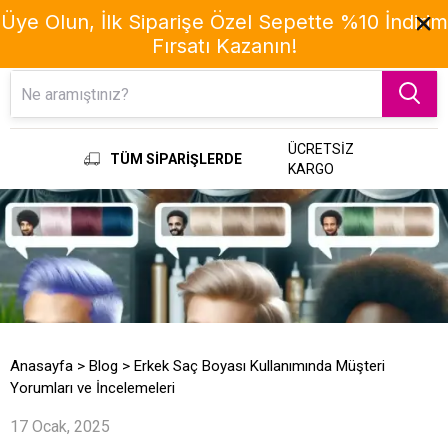
Üye Olun, İlk Siparişe Özel Sepette %10 İndirim
Fırsatı Kazanın!
Menu
ÜCRETSİZ
TÜM SİPARİŞLERDE
KARGO
Anasayfa
>
Blog
>
Erkek Saç Boyası Kullanımında Müşteri
Yorumları ve İncelemeleri
17 Ocak, 2025