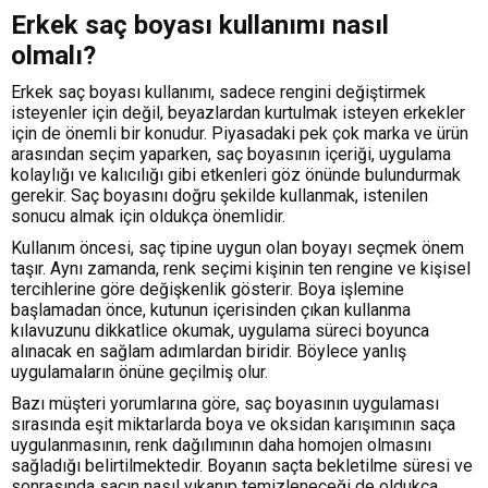
Erkek saç boyası kullanımı nasıl
olmalı?
Erkek saç boyası kullanımı, sadece rengini değiştirmek
isteyenler için değil, beyazlardan kurtulmak isteyen erkekler
için de önemli bir konudur. Piyasadaki pek çok marka ve ürün
arasından seçim yaparken, saç boyasının içeriği, uygulama
kolaylığı ve kalıcılığı gibi etkenleri göz önünde bulundurmak
gerekir. Saç boyasını doğru şekilde kullanmak, istenilen
sonucu almak için oldukça önemlidir.
Kullanım öncesi, saç tipine uygun olan boyayı seçmek önem
taşır. Aynı zamanda, renk seçimi kişinin ten rengine ve kişisel
tercihlerine göre değişkenlik gösterir. Boya işlemine
başlamadan önce, kutunun içerisinden çıkan kullanma
kılavuzunu dikkatlice okumak, uygulama süreci boyunca
alınacak en sağlam adımlardan biridir. Böylece yanlış
uygulamaların önüne geçilmiş olur.
Bazı müşteri yorumlarına göre, saç boyasının uygulaması
sırasında eşit miktarlarda boya ve oksidan karışımının saça
uygulanmasının, renk dağılımının daha homojen olmasını
sağladığı belirtilmektedir. Boyanın saçta bekletilme süresi ve
sonrasında saçın nasıl yıkanıp temizleneceği de oldukça