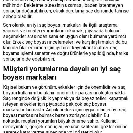
mühimdir. Bekletme süresinin uzaması, bazen istenmeyen
sonuçlar doğurabilirken, eksik durulama saç derisinde tahrişe
sebep olabilir.
Son olarak, en iyi saç boyası markaları ile ilgili araştırma
yapmak ve müşteri yorumlarını okumak, piyasada bulunan
seçenekler arasından sana en uygun olanı bulmana yardımcı
olur. Erkek saç boyası incelemeleri ve karşılaştırmaları da bu
konuda fikir edinmen için iyi birer kaynaktır. Unutma, saç
boyama işlemi sanattır ve doğru ürünlerle yapıldığında, harika
sonuçlar elde edebilirsin.
Müşteri yorumlarına dayalı en iyi saç
boyası markaları
Kişisel bakım ve görünüm, erkekler için de önemlidir ve saç
boyası kullanımı bu alanın önemli bir parçasını oluşturmakta.
Saç renginde değişiklik yapmak ya da beyaz telleri kapatmak
isteyen erkekler için piyasada pek çok saç boyası
markası bulunmakta. Ancak herkes için uygun olan en iyi saç
boyası markasını bulmak bazen zorlayıcı olabilir. Bu
noktada, müşteri yorumları büyük öneme sahip. Kullanıcı
deneyimleri, gerçek sonuçları ve ürün kalitesini gözler önüne
sererek karar verme sürecinde yol gösterici olur.