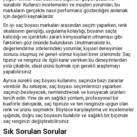
sunabilir. Kullanıcı incelemeleri ve müşteri yorumları, bu
markaların gerçekte nasıl performans gösterdiğini anlamak
için değerli kaynaklardır.
En iyi saç boyası markaları arasından seçim yaparken, renk
skalasının genişliği, uygulama kolaylığı, boyanın saçta
kalıcılığı ve içerikteki zararlı kimyasalların olmaması gibi
faktörleri göz önünde bulundurun. Unutmamalıdır ki,
değerlendirme sitelerindeki yorumlar, kişisel deneyimler
sonucu oluşmuş ve genel-sömür kişisel birer izlenimdir. Saç
tipiniz ve renginiz ile ilgili karar verirken bu deneyimlerden
yola çıkabilir, ideal ürünü bulmak için gerekli araştırmayı
yapabilirsiniz.
Ayrıca sürekli saç boyası kullanımı, saçınıza bazı zararlar
verebilir. Bu sebeple, saç boyası seçimlerinizi yaparken
saçınızı besleyecek, nemlendirecek ve koruyacak ürünleri
tercih edin. Yine de en sağlıklı yöntem, profesyonel bir
kuaförle danışarak, saç tipinize ve ten renginize uygun olan
renk ve ürünü seçmektir. Böylece karşılaştırma ve incelemeler
ışığında, doğru saç boyasını bulabilir ve sağlıklı bir biçimde
saç renginizi değiştirebilirsiniz.
Sık Sorulan Sorular