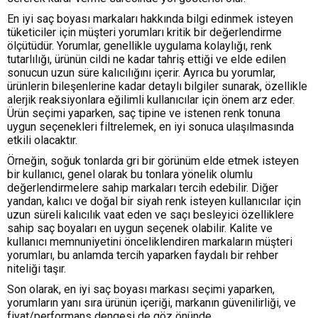
En iyi saç boyası markaları hakkında bilgi edinmek isteyen
tüketiciler için müşteri yorumları kritik bir değerlendirme
ölçütüdür. Yorumlar, genellikle uygulama kolaylığı, renk
tutarlılığı, ürünün cildi ne kadar tahriş ettiği ve elde edilen
sonucun uzun süre kalıcılığını içerir. Ayrıca bu yorumlar,
ürünlerin bileşenlerine kadar detaylı bilgiler sunarak, özellikle
alerjik reaksiyonlara eğilimli kullanıcılar için önem arz eder.
Ürün seçimi yaparken, saç tipine ve istenen renk tonuna
uygun seçenekleri filtrelemek, en iyi sonuca ulaşılmasında
etkili olacaktır.
Örneğin, soğuk tonlarda gri bir görünüm elde etmek isteyen
bir kullanıcı, genel olarak bu tonlara yönelik olumlu
değerlendirmelere sahip markaları tercih edebilir. Diğer
yandan, kalıcı ve doğal bir siyah renk isteyen kullanıcılar için
uzun süreli kalıcılık vaat eden ve saçı besleyici özelliklere
sahip saç boyaları en uygun seçenek olabilir. Kalite ve
kullanıcı memnuniyetini önceliklendiren markaların müşteri
yorumları, bu anlamda tercih yaparken faydalı bir rehber
niteliği taşır.
Son olarak, en iyi saç boyası markası seçimi yaparken,
yorumların yanı sıra ürünün içeriği, markanın güvenilirliği, ve
fiyat/performans dengesi de göz önünde