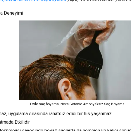
ma Deneyimi
Evde saç boyama, Neva Botanic Amonyaksız Saç Boyama
az, uygulama sırasında rahatsız edici bir his yaşanmaz.
tmada Etkilidir
eknolojisi sayesinde beyaz saçlarda da homojen ve kalıcı sonuçla