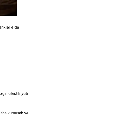
enkler elde
çın elastikiyeti
 daha yumuşak ve