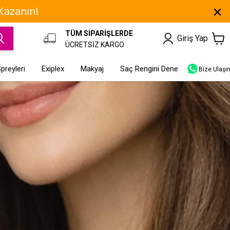
 Kazanın!
TÜM SİPARİŞLERDE
Giriş Yap
ÜCRETSİZ KARGO
preyleri
Exiplex
Makyaj
Saç Rengini Dene
Bize Ulaşı