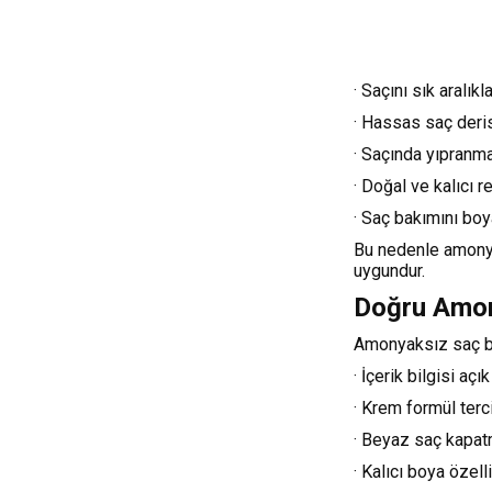
· Saçını sık aralık
· Hassas saç deris
· Saçında yıpranma
· Doğal ve kalıcı r
· Saç bakımını boya
Bu nedenle amonya
uygundur.
Doğru Amon
Amonyaksız saç bo
· İçerik bilgisi açı
· Krem formül terci
· Beyaz saç kapat
· Kalıcı boya özell