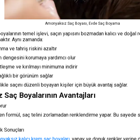
Amonyaksız Saç Boyası, Evde Saç Boyama
alarının temel işlevi, saçın yapısını bozmadan kalıcı ve doğal r
aktır. Aynı zamanda:
ma ve tahriş riskini azaltır
em dengesini korumaya yardımcı olur
tleşme ve kırılmayı minimuma indirir
ağlıklı bir görünüm sağlar
likle saçını düzenli boyayan kişiler için büyük avantaj sağlar.
Saç Boyalarının Avantajları
orur
 formül, saç telini zorlamadan renklendirme yapar. Bu sayede sa
k Sonuçları
yaksız kalıcı krem saç boyaları,
yapay ve donuk renkler yerine