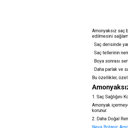
Amonyaksız saç boy
edilmesini sağlam
· Saç derisinde yan
· Saç tellerinin n
· Boya sonrası ser
· Daha parlak ve s
Bu özellikler, özel
Amonyaksız 
1. Saç Sağlığını K
Amonyak içermeyen
korunur.
2. Daha Doğal Ren
Neva Botanic Amon