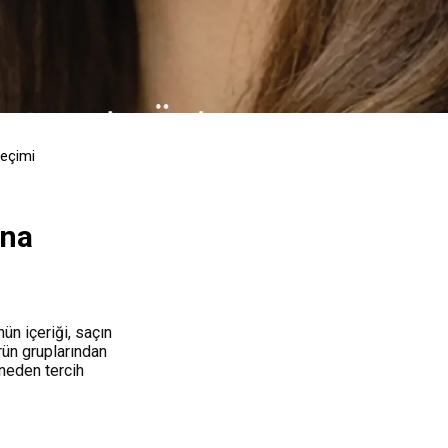
Seçimi
ına
ün içeriği, saçın
rün gruplarından
 neden tercih