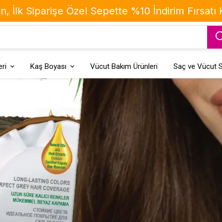
, İlk Siparişe Özel Sepette %10 İndirim Fırsatı
ri
Kaş Boyası
Vücut Bakım Ürünleri
Saç ve Vücut S