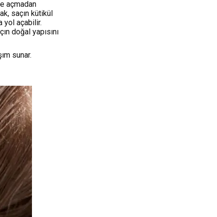
lde açmadan
k, saçın kütikül
yol açabilir.
çın doğal yapısını
ım sunar.