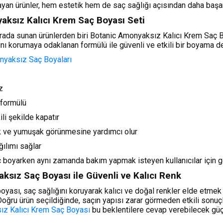
ılayan ürünler, hem estetik hem de saç sağlığı açısından daha başar
aksız Kalıcı Krem Saç Boyası Seti
 arada sunan ürünlerden biri Botanic Amonyaksız Kalıcı Krem Saç B
nı korumaya odaklanan formülü ile güvenli ve etkili bir boyama d
yaksız Saç Boyaları
z
 formülü
ili şekilde kapatır
ak ve yumuşak görünmesine yardımcı olur
ılımı sağlar
ç boyarken aynı zamanda bakım yapmak isteyen kullanıcılar için geli
sız Saç Boyası ile Güvenli ve Kalıcı Renk
ası, saç sağlığını koruyarak kalıcı ve doğal renkler elde etmek 
. Doğru ürün seçildiğinde, saçın yapısı zarar görmeden etkili sonuçla
ız Kalıcı Krem Saç Boyası
bu beklentilere cevap verebilecek güçlü